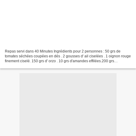
Repas servi dans 40 Minutes Ingrédients pour 2 personnes : 50 grs de
tomates séchées coupées en dés . 2 gousses d' ail ciselées . 1 oignon rouge
finement ciselé. 150 grs d' orzo . 10 grs d'amandes effilées.200 grs
d'épinards en branche.40 grs de grana...