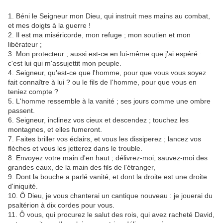
1. Béni le Seigneur mon Dieu, qui instruit mes mains au combat,
et mes doigts à la guerre !
2. Il est ma miséricorde, mon refuge ; mon soutien et mon
libérateur ;
3. Mon protecteur ; aussi est-ce en lui-même que j'ai espéré :
c'est lui qui m'assujettit mon peuple.
4. Seigneur, qu'est-ce que l'homme, pour que vous vous soyez
fait connaître à lui ? ou le fils de I'homme, pour que vous en
teniez compte ?
5. L'homme ressemble à la vanité ; ses jours comme une ombre
passent.
6. Seigneur, inclinez vos cieux et descendez ; touchez les
montagnes, et elles fumeront.
7. Faites briller vos éclairs, et vous les dissiperez ; lancez vos
flèches et vous les jetterez dans le trouble.
8. Envoyez votre main d'en haut ; délivrez-moi, sauvez-moi des
grandes eaux, de la main des fils de l'étranger,
9. Dont la bouche a parlé vanité, et dont la droite est une droite
d'iniquité.
10. Ô Dieu, je vous chanterai un cantique nouveau : je jouerai du
psaltérion à dix cordes pour vous.
11. Ô vous, qui procurez le salut des rois, qui avez racheté David,