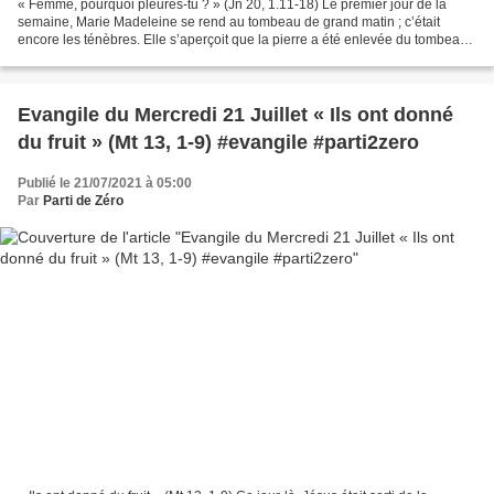
« Femme, pourquoi pleures-tu ? » (Jn 20, 1.11-18) Le premier jour de la
semaine, Marie Madeleine se rend au tombeau de grand matin ; c’était
encore les ténèbres. Elle s’aperçoit que la pierre a été enlevée du tombeau.
Elle se tenait près du tombeau, au-dehors,...
Evangile du Mercredi 21 Juillet « Ils ont donné
du fruit » (Mt 13, 1-9) #evangile #parti2zero
Publié le 21/07/2021 à 05:00
Par
Parti de Zéro