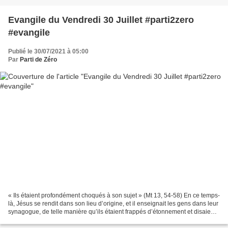
Evangile du Vendredi 30 Juillet #parti2zero
#evangile
Publié le 30/07/2021 à 05:00
Par
Parti de Zéro
« Ils étaient profondément choqués à son sujet » (Mt 13, 54-58) En ce temps-
là, Jésus se rendit dans son lieu d’origine, et il enseignait les gens dans leur
synagogue, de telle manière qu’ils étaient frappés d’étonnement et disaient :
« D’où lui viennent...