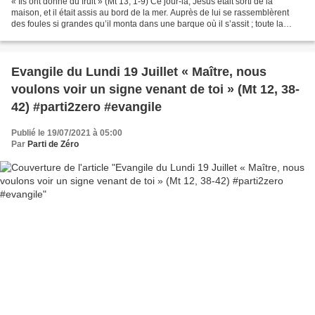
« Ils ont donné du fruit » (Mt 13, 1-9) Ce jour-là, Jésus était sorti de la
maison, et il était assis au bord de la mer. Auprès de lui se rassemblèrent
des foules si grandes qu’il monta dans une barque où il s’assit ; toute la
foule se tenait sur le rivage....
Evangile du Lundi 19 Juillet « Maître, nous
voulons voir un signe venant de toi » (Mt 12, 38-
42) #parti2zero #evangile
Publié le 19/07/2021 à 05:00
Par
Parti de Zéro