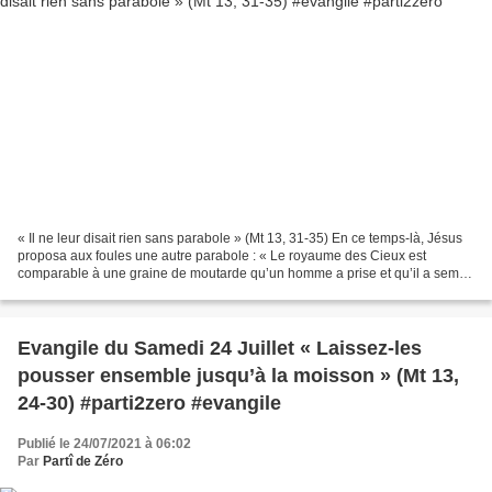
« Il ne leur disait rien sans parabole » (Mt 13, 31-35) En ce temps-là, Jésus
proposa aux foules une autre parabole : « Le royaume des Cieux est
comparable à une graine de moutarde qu’un homme a prise et qu’il a semée
dans son champ. C’est la plus petite...
Evangile du Samedi 24 Juillet « Laissez-les
pousser ensemble jusqu’à la moisson » (Mt 13,
24-30) #parti2zero #evangile
Publié le 24/07/2021 à 06:02
Par
Partî de Zéro