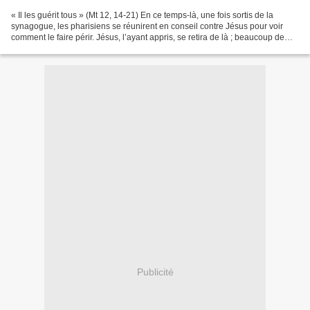
« Il les guérit tous » (Mt 12, 14-21) En ce temps-là, une fois sortis de la
synagogue, les pharisiens se réunirent en conseil contre Jésus pour voir
comment le faire périr. Jésus, l’ayant appris, se retira de là ; beaucoup de
gens le suivirent, et il...
Publicité