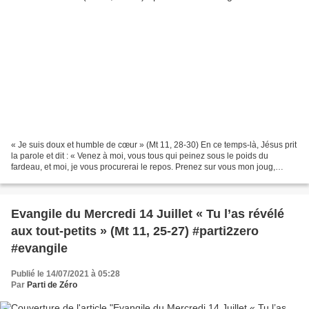
« Je suis doux et humble de cœur » (Mt 11, 28-30) En ce temps-là, Jésus prit
la parole et dit : « Venez à moi, vous tous qui peinez sous le poids du
fardeau, et moi, je vous procurerai le repos. Prenez sur vous mon joug,
devenez mes disciples, car je...
Evangile du Mercredi 14 Juillet « Tu l’as révélé
aux tout-petits » (Mt 11, 25-27) #parti2zero
#evangile
Publié le 14/07/2021 à 05:28
Par
Parti de Zéro