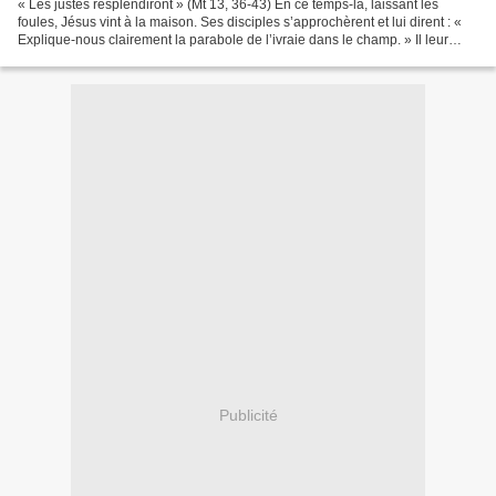
« Les justes resplendiront » (Mt 13, 36-43) En ce temps-là, laissant les
foules, Jésus vint à la maison. Ses disciples s’approchèrent et lui dirent : «
Explique-nous clairement la parabole de l’ivraie dans le champ. » Il leur
répondit : « Celui qui sème...
Publicité