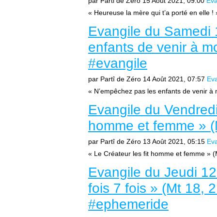
par Parti de Zéro
15 Août 2021, 09:00
Eva
« Heureuse la mère qui t’a porté en elle ! 
Evangile du Samedi 
enfants de venir à mo
#evangile
par Partî de Zéro
14 Août 2021, 07:57
Eva
« N’empêchez pas les enfants de venir à m
Evangile du Vendredi 
homme et femme » (M
par Partî de Zéro
13 Août 2021, 05:15
Eva
« Le Créateur les fit homme et femme » (M
Evangile du Jeudi 12
fois 7 fois » (Mt 18, 
#ephemeride