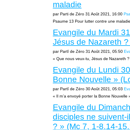
maladie
par Parti de Zéro
31 Août 2021, 16:00
Ps
Psaume 13 Pour lutter contre une maladie. C
Evangile du Mardi 31
Jésus de Nazareth ? 
par Partî de Zéro
31 Août 2021, 05:50
Eva
« Que nous veux-tu, Jésus de Nazareth ? »
Evangile du Lundi 30 
Bonne Nouvelle » (Lc
par Partî de Zéro
30 Août 2021, 05:03
Eva
« Il m’a envoyé porter la Bonne Nouvelle »
Evangile du Dimanch
disciples ne suivent-i
? » (Mc 7, 1-8.14-15