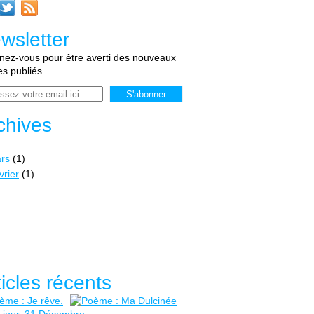
wsletter
ez-vous pour être averti des nouveaux
les publiés.
chives
rs
(1)
vrier
(1)
ticles récents