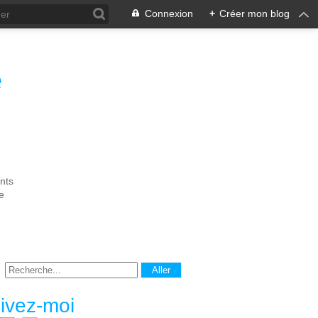
Connexion
+
Créer mon blog
e
nts
e
ivez-moi