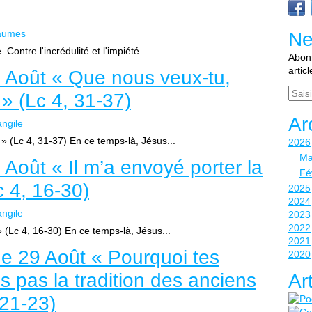
aumes
Ne
ontre l'incrédulité et l'impiété....
Abonn
artic
 Août « Que nous veux-tu,
Email
» (Lc 4, 31-37)
Ar
ngile
 (Lc 4, 31-37) En ce temps-là, Jésus...
2026
Ma
Août « Il m’a envoyé porter la
Fé
 4, 16-30)
2025
2024
ngile
2023
2022
 (Lc 4, 16-30) En ce temps-là, Jésus...
2021
e 29 Août « Pourquoi tes
2020
ls pas la tradition des anciens
Ar
.21-23)