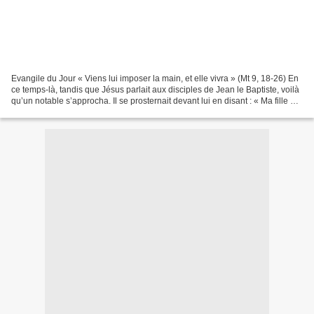
Evangile du Jour « Viens lui imposer la main, et elle vivra » (Mt 9, 18-26) En
ce temps-là, tandis que Jésus parlait aux disciples de Jean le Baptiste, voilà
qu’un notable s’approcha. Il se prosternait devant lui en disant : « Ma fille est
morte à l’instant...