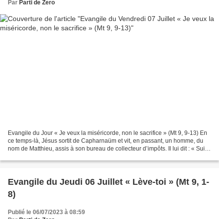
Par
Parti de Zero
Evangile du Jour « Je veux la miséricorde, non le sacrifice » (Mt 9, 9-13) En
ce temps-là, Jésus sortit de Capharnaüm et vit, en passant, un homme, du
nom de Matthieu, assis à son bureau de collecteur d’impôts. Il lui dit : « Suis-
moi. » L’homme se leva...
Evangile du Jeudi 06 Juillet « Lève-toi » (Mt 9, 1-
8)
Publié le 06/07/2023 à 08:59