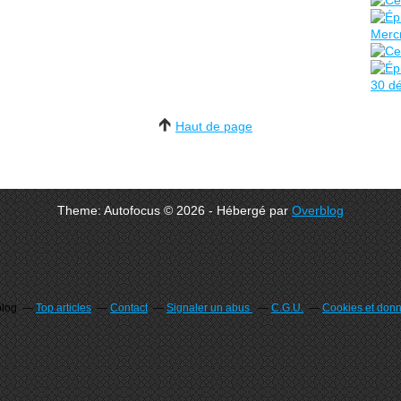
Haut de page
Theme: Autofocus © 2026 - Hébergé par
Overblog
blog
Top articles
Contact
Signaler un abus
C.G.U.
Cookies et don