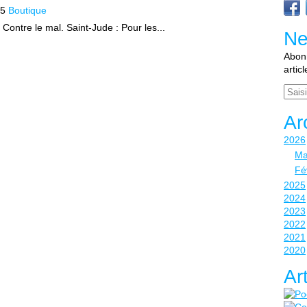
15
Boutique
Contre le mal. Saint-Jude : Pour les...
Ne
Abonn
artic
Email
Ar
2026
Ma
Fé
2025
2024
2023
2022
2021
2020
Ar