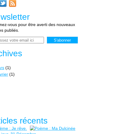
wsletter
ez-vous pour être averti des nouveaux
les publiés.
chives
rs
(1)
vrier
(1)
ticles récents