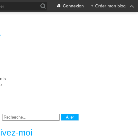
Connexion
+
Créer mon blog
e
nts
e
ivez-moi