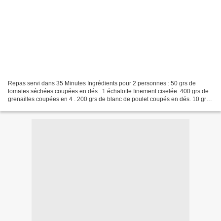
Repas servi dans 35 Minutes Ingrédients pour 2 personnes : 50 grs de
tomates séchées coupées en dés . 1 échalotte finement ciselée. 400 grs de
grenailles coupées en 4 . 200 grs de blanc de poulet coupés en dés. 10 grs
de ciboulette ciselée.200 grs de...