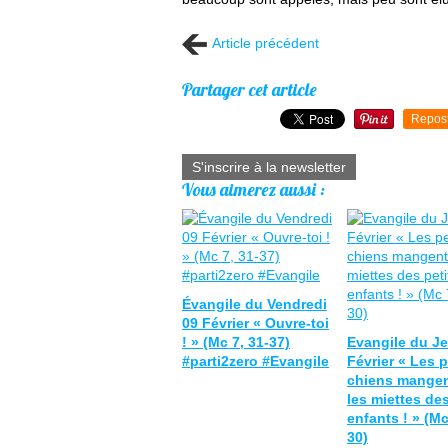
Article précédent
Partager cet article
Repos
S'inscrire à la newsletter
Vous aimerez aussi :
Évangile du Vendredi
09 Février « Ouvre-toi
! » (Mc 7, 31-37)
Evangile du Je
#parti2zero #Evangile
Février « Les p
chiens mangen
les miettes des
enfants ! » (Mc
30)