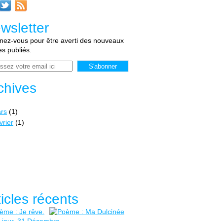
wsletter
ez-vous pour être averti des nouveaux
les publiés.
chives
rs
(1)
vrier
(1)
ticles récents