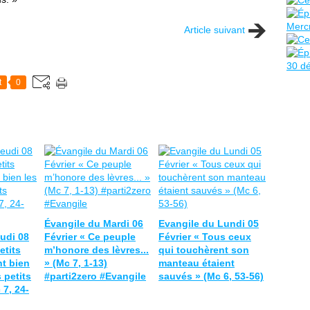
Article suivant
t
0
Évangile du Mardi 06
Evangile du Lundi 05
udi 08
Février « Ce peuple
Février « Tous ceux
etits
m’honore des lèvres...
qui touchèrent son
t bien
» (Mc 7, 1-13)
manteau étaient
 petits
#parti2zero #Evangile
sauvés » (Mc 6, 53-56)
 7, 24-