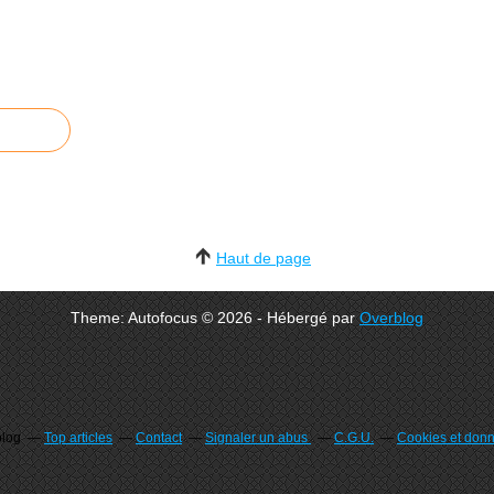
Haut de page
Theme: Autofocus © 2026 - Hébergé par
Overblog
blog
Top articles
Contact
Signaler un abus
C.G.U.
Cookies et don