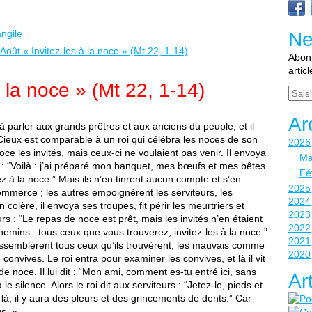
ngile
Ne
Abonn
artic
à la noce » (Mt 22, 1-14)
Email
Ar
 parler aux grands prêtres et aux anciens du peuple, et il
Cieux est comparable à un roi qui célébra les noces de son
2026
noce les invités, mais ceux-ci ne voulaient pas venir. Il envoya
Ma
s : “Voilà : j’ai préparé mon banquet, mes bœufs et mes bêtes
Fé
z à la noce.” Mais ils n’en tinrent aucun compte et s’en
2025
commerce ; les autres empoignèrent les serviteurs, les
2024
n colère, il envoya ses troupes, fit périr les meurtriers et
2023
teurs : “Le repas de noce est prêt, mais les invités n’en étaient
2022
emins : tous ceux que vous trouverez, invitez-les à la noce.”
2021
rassemblèrent tous ceux qu’ils trouvèrent, les mauvais comme
2020
 convives. Le roi entra pour examiner les convives, et là il vit
 noce. Il lui dit : “Mon ami, comment es-tu entré ici, sans
Ar
e silence. Alors le roi dit aux serviteurs : “Jetez-le, pieds et
 là, il y aura des pleurs et des grincements de dents.” Car
us. »