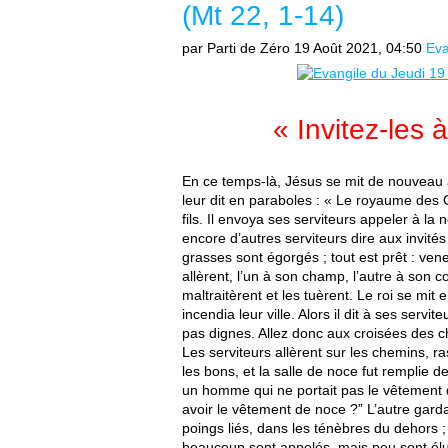
(Mt 22, 1-14)
par Parti de Zéro
19 Août 2021, 04:50
Eva
« Invitez-les 
En ce temps-là, Jésus se mit de nouveau à
leur dit en paraboles : « Le royaume des 
fils. Il envoya ses serviteurs appeler à la 
encore d’autres serviteurs dire aux invité
grasses sont égorgés ; tout est prêt : vene
allèrent, l’un à son champ, l’autre à son 
maltraitèrent et les tuèrent. Le roi se mit e
incendia leur ville. Alors il dit à ses servi
pas dignes. Allez donc aux croisées des ch
Les serviteurs allèrent sur les chemins, 
les bons, et la salle de noce fut remplie de
un homme qui ne portait pas le vêtement de
avoir le vêtement de noce ?” L’autre garda l
poings liés, dans les ténèbres du dehors ;
beaucoup sont appelés, mais peu sont él