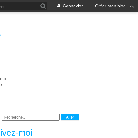
Connexion
+
Créer mon blog
e
nts
e
ivez-moi