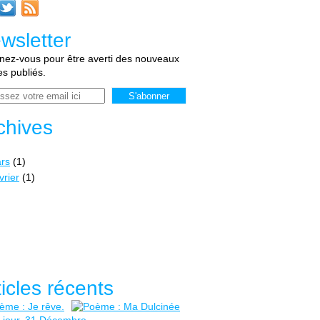
wsletter
ez-vous pour être averti des nouveaux
les publiés.
chives
rs
(1)
vrier
(1)
ticles récents