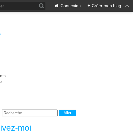
Connexion
+
Créer mon blog
e
nts
e
ivez-moi