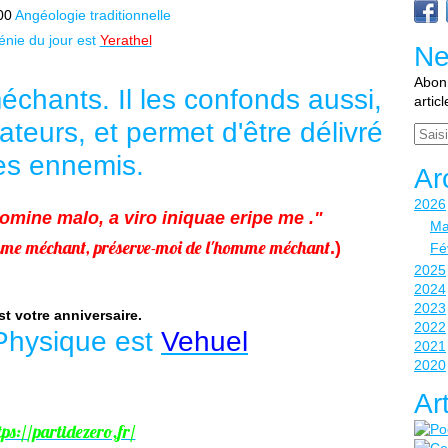
00
Angéologie traditionnelle
nie du jour est
Yerathel
Ne
Abonn
échants. Il les confonds aussi,
artic
ateurs, et permet d'être délivré
Email
es ennemis.
Ar
2026
mine malo, a viro iniquae eripe me ."
Ma
omme méchant, préserve-moi de l'homme méchant
.)
Fé
2025
2024
2023
st votre anniversaire.
2022
Physique est
Vehuel
2021
2020
Ar
tps://partidezero.fr/