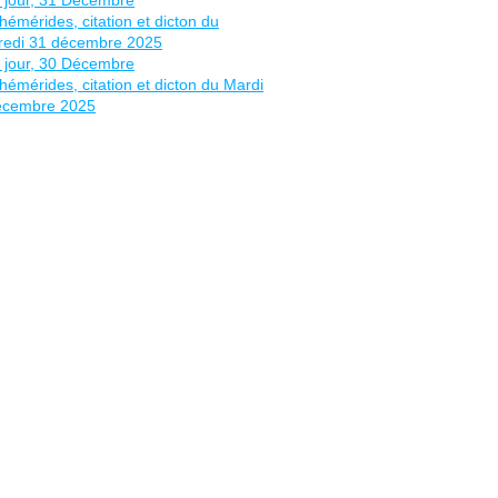
 YERATHEL : Du 02 Août au 06 août. AVANCEMENT / PERF
 VEHUEL : 23 Novembre au 27 Novembre . ELEVATION / GR