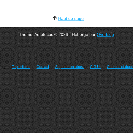
Haut de page
Theme: Autofocus © 2026 - Hébergé par
Overblog
blog
Top articles
Contact
Signaler un abus
C.G.U.
Cookies et don