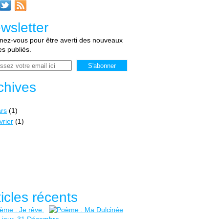
wsletter
ez-vous pour être averti des nouveaux
les publiés.
chives
rs
(1)
vrier
(1)
ticles récents