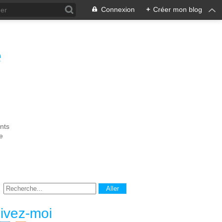
Connexion
+
Créer mon blog
e
nts
e
ivez-moi