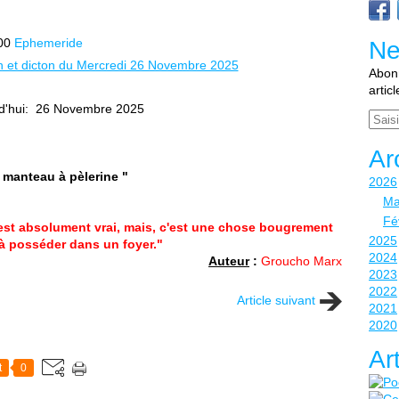
00
Ephemeride
Ne
Abonn
artic
d'hui: 26 Novembre 2025
Email
Ar
 manteau à pèlerine "
2026
Ma
Fé
c'est absolument vrai, mais, c'est une chose bougrement
2025
à posséder dans un foyer."
2024
Auteur
:
Groucho Marx
2023
2022
Article suivant
2021
2020
Ar
t
0