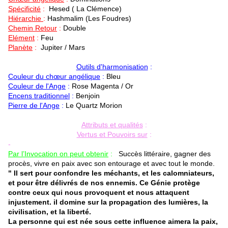
Spécificité
:
Hesed
( La Clémence)
Hiérarchie
:
Hashmalim (Les Foudres)
Chemin Retour
:
Double
Elément
:
Feu
Planète
:
Jupiter / Mars
Outils d'harmonisation
:
Couleur du chœur angélique
:
Bleu
Couleur de l'Ange
:
Rose Magenta / Or
Encens traditionnel
:
Benjoin
Pierre de l'Ange
:
Le Quartz Morion
Attributs et qualités
:
Vertus et Pouvoirs sur
:
-
Par l’Invocation on peut obtenir
:
Succès littéraire, gagner des
procès, vivre en paix avec son entourage et avec tout le monde.
" Il sert pour confondre les méchants, et les calomniateurs,
et pour être délivrés de nos ennemis. Ce Génie protège
contre ceux qui nous provoquent et nous attaquent
injustement. il domine sur la propagation des lumières, la
civilisation, et la liberté.
La personne qui est née sous cette influence aimera la paix,