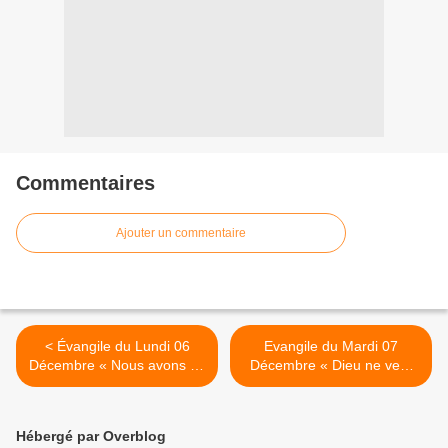
Commentaires
Ajouter un commentaire
< Évangile du Lundi 06
Evangile du Mardi 07
Décembre « Nous avons vu
Décembre « Dieu ne veut
des choses extraordinaires
pas qu’un seul de ces petits
aujourd’hui ! » (Lc 5, 17-
soit perdu » (Mt 18, 12-14)
26)#parti2zero #Evangile
#parti2zero # evangile >
Hébergé par Overblog