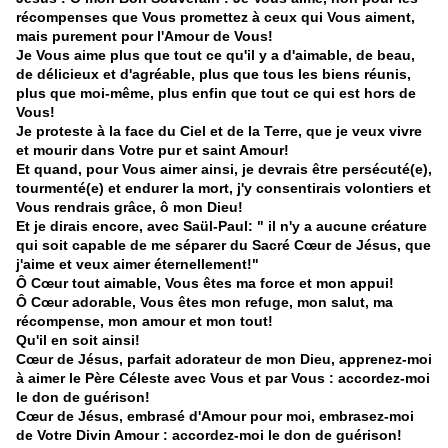
récompenses que Vous promettez à ceux qui Vous aiment,
mais purement pour l'Amour de Vous!
Je Vous aime plus que tout ce qu'il y a d'aimable, de beau,
de délicieux et d'agréable, plus que tous les biens réunis,
plus que moi-même, plus enfin que tout ce qui est hors de
Vous!
Je proteste à la face du Ciel et de la Terre, que je veux vivre
et mourir dans Votre pur et saint Amour!
Et quand, pour Vous aimer ainsi, je devrais être persécuté(e),
tourmenté(e) et endurer la mort, j'y consentirais volontiers et
Vous rendrais grâce, ô mon Dieu!
Et je dirais encore, avec Saül-Paul: " il n'y a aucune créature
qui soit capable de me séparer du Sacré Cœur de Jésus, que
j'aime et veux aimer éternellement!"
Ô Cœur tout aimable, Vous êtes ma force et mon appui!
Ô Cœur adorable, Vous êtes mon refuge, mon salut, ma
récompense, mon amour et mon tout!
Qu'il en soit ainsi!
Cœur de Jésus, parfait adorateur de mon Dieu, apprenez-moi
à aimer le Père Céleste avec Vous et par Vous : accordez-moi
le don de guérison!
Cœur de Jésus, embrasé d'Amour pour moi, embrasez-moi
de Votre Divin Amour : accordez-moi le don de guérison!