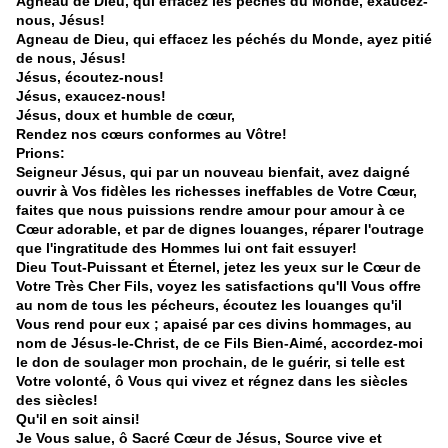
Agneau de Dieu, qui effacez les péchés du Monde, exaucez-
nous, Jésus!
Agneau de Dieu, qui effacez les péchés du Monde, ayez pitié
de nous, Jésus!
Jésus, écoutez-nous!
Jésus, exaucez-nous!
Jésus, doux et humble de cœur,
Rendez nos cœurs conformes au Vôtre!
Prions:
Seigneur Jésus, qui par un nouveau bienfait, avez daigné
ouvrir à Vos fidèles les richesses ineffables de Votre Cœur,
faites que nous puissions rendre amour pour amour à ce
Cœur adorable, et par de dignes louanges, réparer l'outrage
que l'ingratitude des Hommes lui ont fait essuyer!
Dieu Tout-Puissant et Éternel, jetez les yeux sur le Cœur de
Votre Très Cher Fils, voyez les satisfactions qu'Il Vous offre
au nom de tous les pécheurs, écoutez les louanges qu'il
Vous rend pour eux ; apaisé par ces divins hommages, au
nom de Jésus-le-Christ, de ce Fils Bien-Aimé, accordez-moi
le don de soulager mon prochain, de le guérir, si telle est
Votre volonté, ô Vous qui vivez et régnez dans les siècles
des siècles!
Qu'il en soit ainsi!
Je Vous salue, ô Sacré Cœur de Jésus, Source vive et