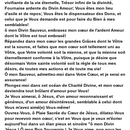
vivifiante de la vie éternelle, Trésor infini de la divinité,
Fournaise ardente du Divin Amour; Vous êtes mon lieu
d'asile et de repos; Vous êtes le dispensateur des Dons, et
celui que je Vous demande est pour faire du Bien à mes
semblables!
ô mon Divin Sauveur, embrasez mon cœur de l'ardent Amour
dont le Vôtre est tout embrasé!
Répandez dans mon cœur les grandes Grâces dont le Vôtre
est la source, et faites que mon cœur soit tellement uni au
Vôtre, que Votre volonté soit la mienne, et que la mienne soit
éternellement conforme à la Vôtre, puisque je désire que
désormais Votre sainte volonté soit la règle de tous mes
désirs, de toutes mes actions et de toute ma vie!
Ô mon Sauveur, admettez-moi dans Votre Cœur, et je serai en
assurance!
Plongez-moi dans cet océan de Charité Divine, et mon cœur
deviendra tout brûlant d'amour pour Vous!
Je Vous aimerai, ô Jésus, d'un amour reconnaissant et
généreux, d'un amour désintéressé, semblable à celui dont
Vous m'avez aimé(e) Vous-même!
Ouvrez-Vous, ô Plaie Sacrée du Cœur de Jésus, dilatez-Vous
pour recevoir mon cœur; c'est en Vous que je veux m'écrier
aujourd'hui dans un élan pieux et sincère "ô mon Divin
Jésus ! Ô mon Bon Souverain ! Je Vous aime, non pour les