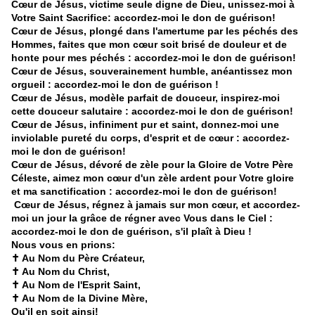
Cœur de Jésus, victime seule digne de Dieu, unissez-moi à
Votre Saint Sacrifice: accordez-moi le don de guérison!
Cœur de Jésus, plongé dans l'amertume par les péchés des
Hommes, faites que mon cœur soit brisé de douleur et de
honte pour mes péchés : accordez-moi le don de guérison!
Cœur de Jésus, souverainement humble, anéantissez mon
orgueil : accordez-moi le don de guérison !
Cœur de Jésus, modèle parfait de douceur, inspirez-moi
cette douceur salutaire : accordez-moi le don de guérison!
Cœur de Jésus, infiniment pur et saint, donnez-moi une
inviolable pureté du corps, d'esprit et de cœur : accordez-
moi le don de guérison!
Cœur de Jésus, dévoré de zèle pour la Gloire de Votre Père
Céleste, aimez mon cœur d'un zèle ardent pour Votre gloire
et ma sanctification : accordez-moi le don de guérison!
Cœur de Jésus, régnez à jamais sur mon cœur, et accordez-
moi un jour la grâce de régner avec Vous dans le Ciel :
accordez-moi le don de guérison, s'il plaît à Dieu !
Nous vous en prions:
✝️ Au Nom du Père Créateur,
✝️ Au Nom du Christ,
✝️ Au Nom de l'Esprit Saint,
✝️ Au Nom de la Divine Mère,
Qu'il en soit ainsi!