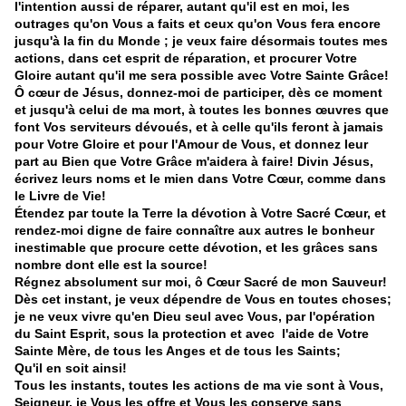
l'intention aussi de réparer, autant qu'il est en moi, les
outrages qu'on Vous a faits et ceux qu'on Vous fera encore
jusqu'à la fin du Monde ; je veux faire désormais toutes mes
actions, dans cet esprit de réparation, et procurer Votre
Gloire autant qu'il me sera possible avec Votre Sainte Grâce!
Ô cœur de Jésus, donnez-moi de participer, dès ce moment
et jusqu'à celui de ma mort, à toutes les bonnes œuvres que
font Vos serviteurs dévoués, et à celle qu'ils feront à jamais
pour Votre Gloire et pour l'Amour de Vous, et donnez leur
part au Bien que Votre Grâce m'aidera à faire! Divin Jésus,
écrivez leurs noms et le mien dans Votre Cœur, comme dans
le Livre de Vie!
Étendez par toute la Terre la dévotion à Votre Sacré Cœur, et
rendez-moi digne de faire connaître aux autres le bonheur
inestimable que procure cette dévotion, et les grâces sans
nombre dont elle est la source!
Régnez absolument sur moi, ô Cœur Sacré de mon Sauveur!
Dès cet instant, je veux dépendre de Vous en toutes choses;
je ne veux vivre qu'en Dieu seul avec Vous, par l'opération
du Saint Esprit, sous la protection et avec l'aide de Votre
Sainte Mère, de tous les Anges et de tous les Saints;
Qu'il en soit ainsi!
Tous les instants, toutes les actions de ma vie sont à Vous,
Seigneur, je Vous les offre et Vous les conserve sans