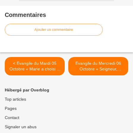
Commentaires
Ajouter un commentaire
< Evangile du Mardi 05
Evangile du Mercredi 06
Octobre « Marie a choisi la
Octobre « Seigneur,
meilleure part » (Lc 10, 38-
apprends-nous à prier » (Lc
42)
11, 1-4) >
Hébergé par Overblog
Top articles
Pages
Contact
Signaler un abus