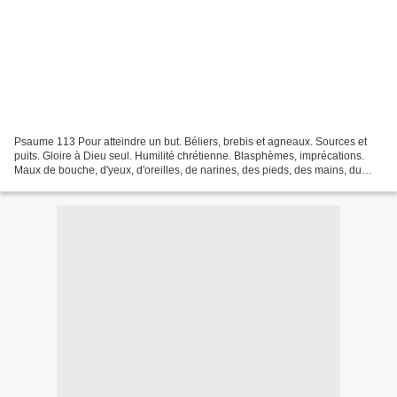
Psaume 113 Pour atteindre un but. Béliers, brebis et agneaux. Sources et
puits. Gloire à Dieu seul. Humilité chrétienne. Blasphèmes, imprécations.
Maux de bouche, d'yeux, d'oreilles, de narines, des pieds, des mains, du
gosier. Protection des faibles,...