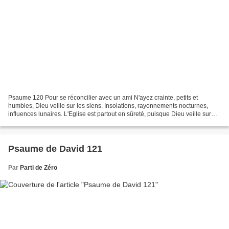
Psaume 120 Pour se réconcilier avec un ami N'ayez crainte, petits et
humbles, Dieu veille sur les siens. Insolations, rayonnements nocturnes,
influences lunaires. L'Eglise est partout en sûreté, puisque Dieu veille sur
elle. 1. J'ai levé mes yeux vers...
Psaume de David 121
Par
Parti de Zéro