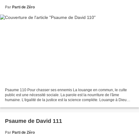
Par
Parti de Zéro
Psaume 110 Pour chasser ses ennemis La louange en commun, le culte
public est une nécessité sociale. La parole est la nourriture de l'âme
humaine. L'égalité de la justice est la science complète. Louange à Dieu
pour ses bienfaits envers l'Eglise. 1. Je...
Psaume de David 111
Par
Parti de Zéro