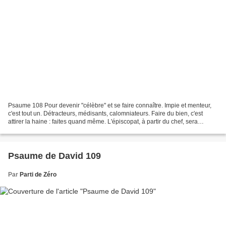
Psaume 108 Pour devenir "célèbre" et se faire connaître. Impie et menteur,
c'est tout un. Détracteurs, médisants, calomniateurs. Faire du bien, c'est
attirer la haine : faites quand même. L'épiscopat, à partir du chef, sera
dépossédé, pour passer à un...
Psaume de David 109
Par
Parti de Zéro