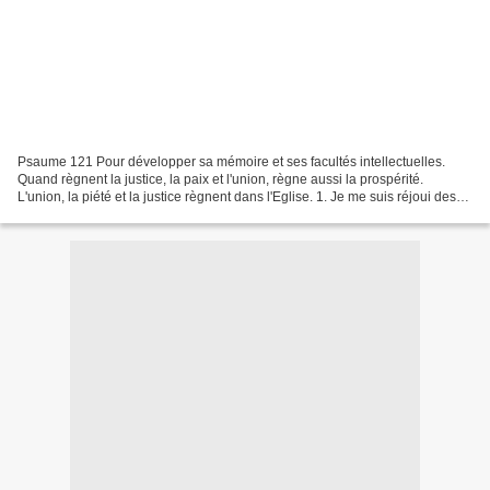
Psaume 121 Pour développer sa mémoire et ses facultés intellectuelles.
Quand règnent la justice, la paix et l'union, règne aussi la prospérité.
L'union, la piété et la justice règnent dans l'Eglise. 1. Je me suis réjoui des
paroles qui m'ont été dites...