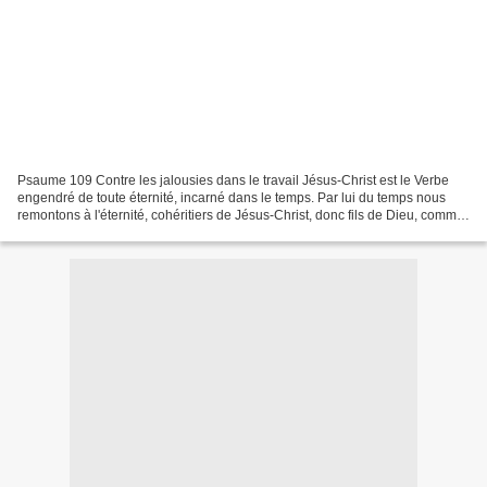
Psaume 109 Contre les jalousies dans le travail Jésus-Christ est le Verbe
engendré de toute éternité, incarné dans le temps. Par lui du temps nous
remontons à l'éternité, cohéritiers de Jésus-Christ, donc fils de Dieu, comme
lui ; mais au degré fini....