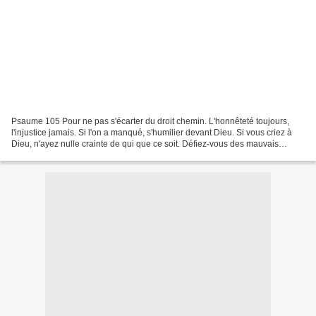
Psaume 105 Pour ne pas s'écarter du droit chemin. L'honnêteté toujours,
l'injustice jamais. Si l'on a manqué, s'humilier devant Dieu. Si vous criez à
Dieu, n'ayez nulle crainte de qui que ce soit. Défiez-vous des mauvais
prêtres, adorateurs du veau d'or....