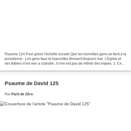
Psaume 124 Pour gravir l'échelle sociale Que les honnêtes gens se fient à la
providence : Les gens faux et hypocrites finissent toujours mal. L'Eglise et
ses fidèles n'ont rien a craindre, il n'en est pas de même des impies. 1. Ceux
qui se confient dans...
Psaume de David 125
Par
Parti de Zéro