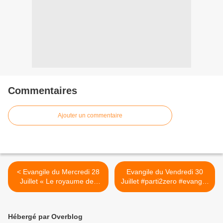
Commentaires
Ajouter un commentaire
< Evangile du Mercredi 28
Evangile du Vendredi 30
Juillet « Le royaume des
Juillet #parti2zero #evangile
Cieux est un trésor » (Mt
>
13, 44-46) #parti2zero
#evangile
Hébergé par Overblog