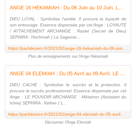
ANGE 16 HEKAMIAH : Du 06 Juin au 10 Juin. LOYAUTÉ / ATTACHEMENT - Evoluons quotidiennement avec Parti de zéro
DIEU LOYAL : Symbolise l'amitié. Il procure la loyauté de
son entourage. Essence dispensée par cet Ange : LOYAUTÉ
/ ATTACHEMENT ARCHANGE : Raziel (Secret de Dieu)
SEPHIRA : Hochmah ( La Sagesse...
https://partidezero.fr/2021/02/ange-16-hekamiah-du-06-juin-au-10-juin.jour-1.06-juin.parti2zero-angeologie-anges-kabbale.html
Plus de renseignements sur l'Ange Hekamiah
ANGE 04 ELEMIAH : Du 05 Avril au 09 Avril. LE POUVOIR - Evoluons quotidiennement avec Parti de zéro
DIEU CACHE : Symbolise le succès et la protection. Il
procure le succès professionnel. Essence dispensée par cet
Ange : LE POUVOIR ARCHANGE : Métatron (Assistant du
trône) SEPHIRA : Kether ( L...
https://partidezero.fr/2021/02/ange-04-elemiah-du-05-avril-au-09-avril.jour-1.05-avril.html
Découvrez l'Ange Elemiah