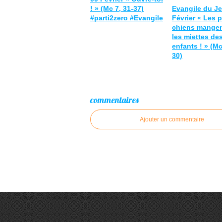
! » (Mc 7, 31-37)
Evangile du Je
#parti2zero #Evangile
Février « Les p
chiens mangen
les miettes des
enfants ! » (Mc
30)
commentaires
Ajouter un commentaire