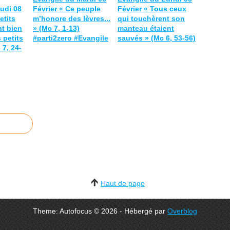
udi 08
Février « Ce peuple
Février « Tous ceux
etits
m’honore des lèvres...
qui touchèrent son
t bien
» (Mc 7, 1-13)
manteau étaient
 petits
#parti2zero #Evangile
sauvés » (Mc 6, 53-56)
 7, 24-
Haut de page
Theme: Autofocus © 2026 - Hébergé par
Overblog