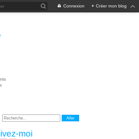
Connexion
+
Créer mon blog
e
nts
e
ivez-moi