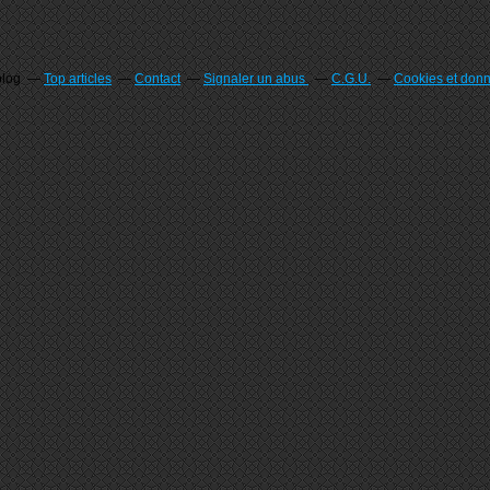
blog
Top articles
Contact
Signaler un abus
C.G.U.
Cookies et don