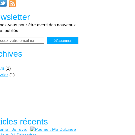
wsletter
ez-vous pour être averti des nouveaux
les publiés.
chives
rs
(1)
vrier
(1)
ticles récents