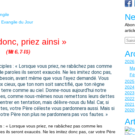
ngile
Ne
Evangile du Jour
Abonn
artic
onc, priez ainsi »
Email
(Mt 6, 7-15)
Ar
2026
sciples : « Lorsque vous priez, ne rabâchez pas comme
Ma
 de paroles ils seront exaucés. Ne les imitez donc pas,
Fé
z besoin, avant même que vous l’ayez demandé. Vous
2025
aux cieux, que ton nom soit sanctifié, que ton règne
2024
la terre comme au ciel. Donne-nous aujourd’hui notre
2023
ttes, comme nous-mêmes nous remettons leurs dettes
2022
entrer en tentation, mais délivre-nous du Mal. Car, si
2021
es, votre Père céleste vous pardonnera aussi. Mais si
2020
tre Père non plus ne pardonnera pas vos fautes. »
Ar
les : « Lorsque vous priez, ne rabâchez pas comme les
les ils seront exaucés. Ne les imitez donc pas, car votre Père