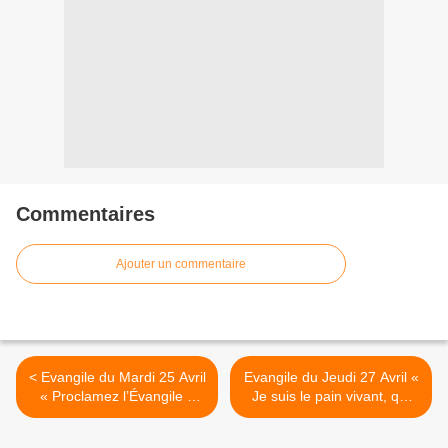
Commentaires
Ajouter un commentaire
< Evangile du Mardi 25 Avril
Evangile du Jeudi 27 Avril «
« Proclamez l’Évangile à
Je suis le pain vivant, qui
toute la création » (Mc 16,
est descendu du ciel » (Jn
15-20)
6, 44-51) >