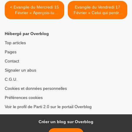
< Evangile du Mercredi 15
Evangile du Vendredi 17
Février « Aperçois-tu
Février « Celui qui perdra
quelque chose ? » (Mc 8,
sa vie à cause de moi la
22-26)
sauvera » (Mc 8, 34 – 9, 1)
>
Hébergé par Overblog
Top articles
Pages
Contact
Signaler un abus
C.G.U.
Cookies et données personnelles
Préférences cookies
Voir le profil de Parti 2.0 sur le portail Overblog
Créer un blog sur Overblog