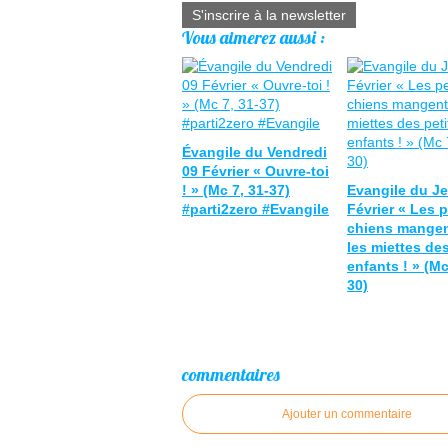
S'inscrire à la newsletter
Vous aimerez aussi :
Évangile du Vendredi
09 Février « Ouvre-toi
! » (Mc 7, 31-37)
Evangile du Je
#parti2zero #Evangile
Février « Les p
chiens mangen
les miettes des
enfants ! » (Mc
30)
commentaires
Ajouter un commentaire