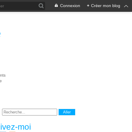
Connexion
+
Créer mon blog
e
nts
e
ivez-moi