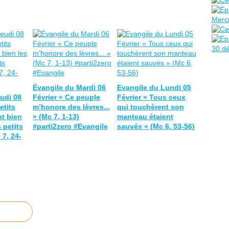
Évangile du Mardi 06
Evangile du Lundi 05
udi 08
Février « Ce peuple
Février « Tous ceux
etits
m’honore des lèvres...
qui touchèrent son
t bien
» (Mc 7, 1-13)
manteau étaient
 petits
#parti2zero #Evangile
sauvés » (Mc 6, 53-56)
 7, 24-