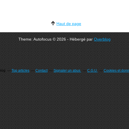
Haut de page
Theme: Autofocus © 2026 - Hébergé par
Overblog
blog
Top articles
Contact
Signaler un abus
C.G.U.
Cookies et don