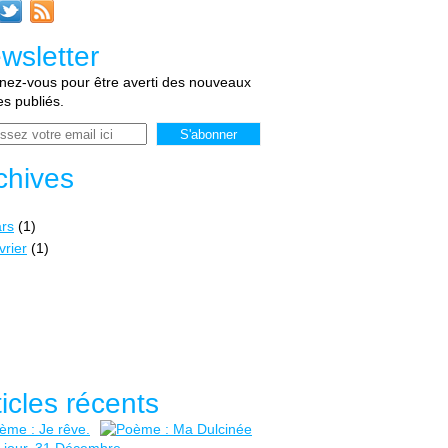
wsletter
ez-vous pour être averti des nouveaux
les publiés.
chives
rs
(1)
vrier
(1)
ticles récents