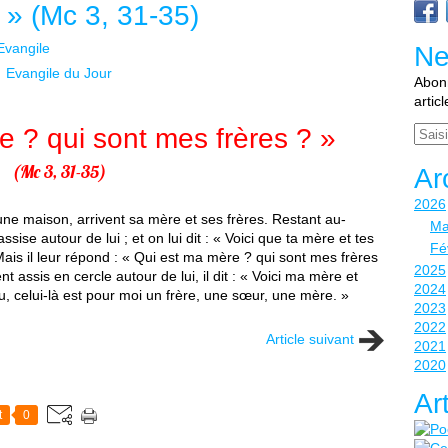
 » (Mc 3, 31-35)
Evangile
Ne
Evangile du Jour
Abonn
artic
e ? qui sont mes frères ? »
Email
(Mc 3, 31-35)
Ar
2026
ne maison, arrivent sa mère et ses frères. Restant au-
Ma
assise autour de lui ; et on lui dit : « Voici que ta mère et tes
Fé
 Mais il leur répond : « Qui est ma mère ? qui sont mes frères
2025
t assis en cercle autour de lui, il dit : « Voici ma mère et
2024
ieu, celui-là est pour moi un frère, une sœur, une mère. »
2023
2022
Article suivant
2021
2020
Ar
t
0