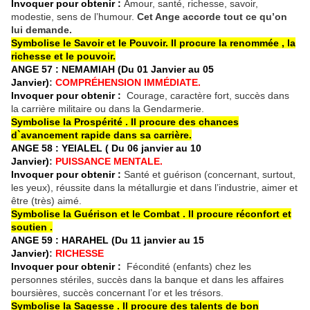
Invoquer pour obtenir :
Amour, santé, richesse, savoir,
modestie, sens de l’humour.
Cet Ange accorde tout ce qu’on
lui demande.
Symbolise le Savoir et le Pouvoir. Il procure
la renommée , la
richesse et le pouvoir.
ANGE 57 : NEMAMIAH (Du 01 Janvier au 05
Janvier)
:
COMPRÉHENSION IMMÉDIATE.
Invoquer pour obtenir :
Courage, caractère fort, succès dans
la carrière militaire ou dans la Gendarmerie.
Symbolise la Prospérité . Il procure
des chances
d`avancement rapide dans sa carrière.
ANGE 58 : YEIALEL ( Du 06 janvier au 10
Janvier)
:
PUISSANCE MENTALE.
Invoquer pour obtenir :
Santé et guérison (concernant, surtout,
les yeux), réussite dans la métallurgie et dans l’industrie, aimer et
être (très) aimé.
Symbolise la
Guérison
et le Combat . Il procure réconfort et
soutien
.
ANGE 59 : HARAHEL (Du 11 janvier au 15
Janvier)
:
RICHESSE
Invoquer pour obtenir :
Fécondité (enfants) chez les
personnes stériles, succès dans la banque et dans les affaires
boursières, succès concernant l’or et les trésors.
Symbolise la Sagesse
. Il procure
des talents de bon