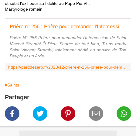
et subit l'exil pour sa fidélité au Pape Pie VII.
Martyrologe romain
Prière n° 256 : Prière pour demander l'Intercession de saint Vincent Strambi - manuel de prières de guérison, soins, grâces. trouvez la votre
Prière N° 256 Prière pour demander l'Intercession de Saint
Vincent Strambi Ô Dieu, Source de tout bien, Tu as rendu
Saint Vincent Strambi, totalement dédié au service de Ton
Peuple et un Arde...
https://partidezero.fr/2023/12/priere-n-256-priere-pour-demander-l-intercession-de-saint-vincent-strambi.html
#Saints
Partager