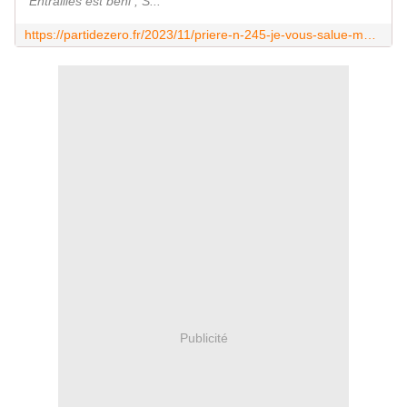
Entrailles est béni ; S...
https://partidezero.fr/2023/11/priere-n-245-je-vous-salue-marie.html
Publicité