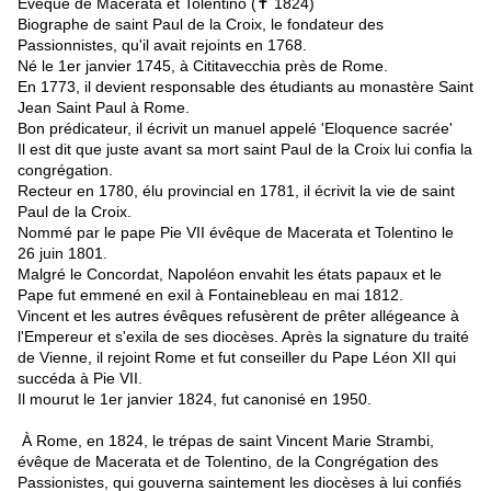
Evêque de Macerata et Tolentino (✝ 1824)
Biographe de saint Paul de la Croix, le fondateur des
Passionnistes, qu'il avait rejoints en 1768.
Né le 1er janvier 1745, à Cititavecchia près de Rome.
En 1773, il devient responsable des étudiants au monastère Saint
Jean Saint Paul à Rome.
Bon prédicateur, il écrivit un manuel appelé 'Eloquence sacrée'
Il est dit que juste avant sa mort saint Paul de la Croix lui confia la
congrégation.
Recteur en 1780, élu provincial en 1781, il écrivit la vie de saint
Paul de la Croix.
Nommé par le pape Pie VII évêque de Macerata et Tolentino le
26 juin 1801.
Malgré le Concordat, Napoléon envahit les états papaux et le
Pape fut emmené en exil à Fontainebleau en mai 1812.
Vincent et les autres évêques refusèrent de prêter allégeance à
l'Empereur et s'exila de ses diocèses. Après la signature du traité
de Vienne, il rejoint Rome et fut conseiller du Pape Léon XII qui
succéda à Pie VII.
Il mourut le 1er janvier 1824, fut canonisé en 1950.
À Rome, en 1824, le trépas de saint Vincent Marie Strambi,
évêque de Macerata et de Tolentino, de la Congrégation des
Passionistes, qui gouverna saintement les diocèses à lui confiés