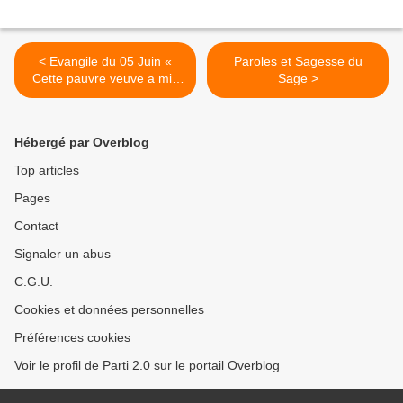
< Evangile du 05 Juin «
Paroles et Sagesse du
Cette pauvre veuve a mis
Sage >
plus que tous les autres »
(Mc 12, 38-44) #parti2zero
#evangile
Hébergé par Overblog
Top articles
Pages
Contact
Signaler un abus
C.G.U.
Cookies et données personnelles
Préférences cookies
Voir le profil de Parti 2.0 sur le portail Overblog