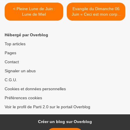
< Pleine Lune de Juin :
Evangile du Dimanche 06
Lune de Miel
Juin « Ceci est mon corps,
ceci est mon sang » (Mc
14, 12-16.22-26)
#parti2zero #evangile >
Hébergé par Overblog
Top articles
Pages
Contact
Signaler un abus
C.G.U.
Cookies et données personnelles
Préférences cookies
Voir le profil de Parti 2.0 sur le portail Overblog
Créer un blog sur Overblog