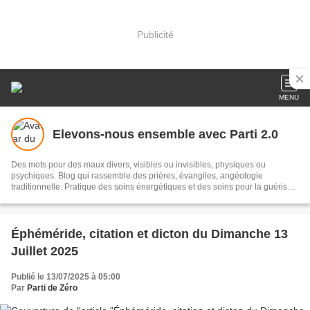
Publicité
MENU
Elevons-nous ensemble avec Parti 2.0
Des mots pour des maux divers, visibles ou invisibles, physiques ou
psychiques. Blog qui rassemble des prières, évangiles, angéologie
traditionnelle. Pratique des soins énergétiques et des soins pour la guérison
des malades. Apprenez de jour en jour à maîtriser les éléments pour vous
rendre la vie plus belle. Vous êtes le chemin de votre propre destinée.
Namasté
Éphéméride, citation et dicton du Dimanche 13
Juillet 2025
Publié le 13/07/2025 à 05:00
Par
Parti de Zéro