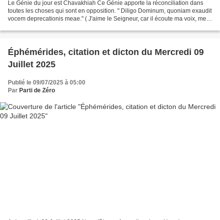
Le Génie du jour est Chavakhiah Ce Génie apporte la réconciliation dans
toutes les choses qui sont en opposition. " Diligo Dominum, quoniam exaudit
vocem deprecationis meae." ( J'aime le Seigneur, car il écoute ma voix, mes
supplications .) C'est votre...
Éphémérides, citation et dicton du Mercredi 09
Juillet 2025
Publié le 09/07/2025 à 05:00
Par
Parti de Zéro