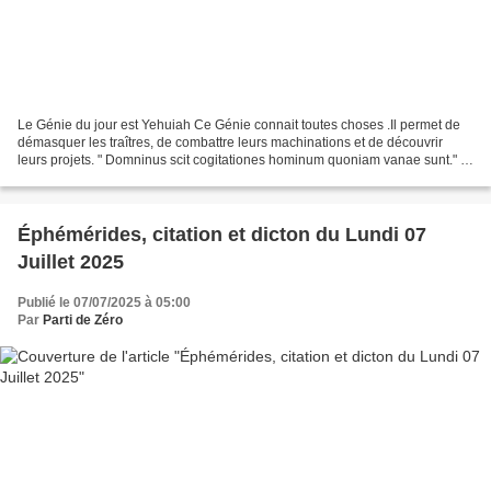
Le Génie du jour est Yehuiah Ce Génie connait toutes choses .Il permet de
démasquer les traîtres, de combattre leurs machinations et de découvrir
leurs projets. " Domninus scit cogitationes hominum quoniam vanae sunt." (
Le Seigneur connaît la pensée...
Éphémérides, citation et dicton du Lundi 07
Juillet 2025
Publié le 07/07/2025 à 05:00
Par
Parti de Zéro