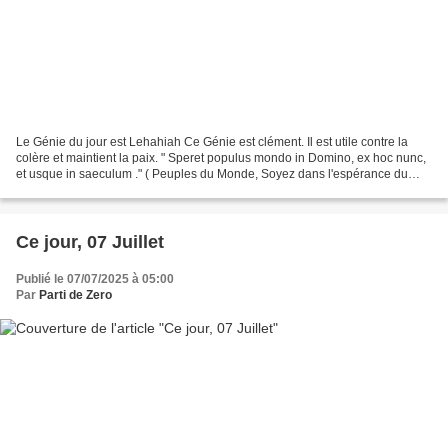
Le Génie du jour est Lehahiah Ce Génie est clément. Il est utile contre la
colère et maintient la paix. " Speret populus mondo in Domino, ex hoc nunc,
et usque in saeculum ." ( Peuples du Monde, Soyez dans l'espérance du
Seigneur, maintenant et à jamais...
Ce jour, 07 Juillet
Publié le 07/07/2025 à 05:00
Par
Parti de Zero