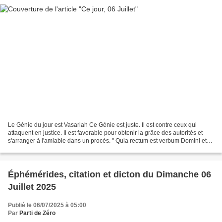
Le Génie du jour est Vasariah Ce Génie est juste. Il est contre ceux qui
attaquent en justice. Il est favorable pour obtenir la grâce des autorités et
s'arranger à l'amiable dans un procès. " Quia rectum est verbum Domini et
omnia opera ejus in fide....
Éphémérides, citation et dicton du Dimanche 06
Juillet 2025
Publié le 06/07/2025 à 05:00
Par
Parti de Zéro