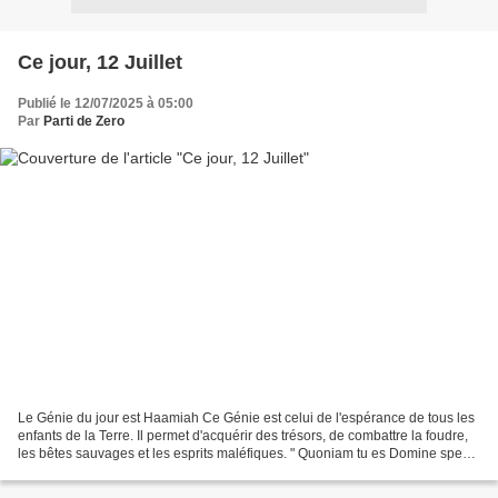
Ce jour, 12 Juillet
Publié le 12/07/2025 à 05:00
Par
Parti de Zero
Le Génie du jour est Haamiah Ce Génie est celui de l'espérance de tous les
enfants de la Terre. Il permet d'acquérir des trésors, de combattre la foudre,
les bêtes sauvages et les esprits maléfiques. " Quoniam tu es Domine spes
mea, altissimum posuisti...