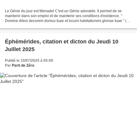
Le Génie du jour est Menadel C'est un Génie adorable. Il permet de se
maintenir dans son emploi et de maintenir ses conditions d'existence. "
Domine dilexi decorem domus tuae et locum habitationeis gloriae tuae." (
Seigneur, j'aime le séjour où Tu habites...
Éphémérides, citation et dicton du Jeudi 10
Juillet 2025
Publié le 10/07/2025 à 05:00
Par
Parti de Zéro