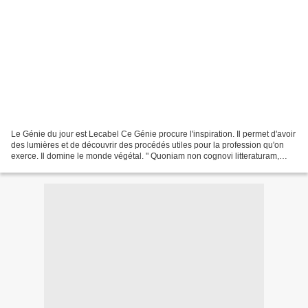
Le Génie du jour est Lecabel Ce Génie procure l'inspiration. Il permet d'avoir
des lumières et de découvrir des procédés utiles pour la profession qu'on
exerce. Il domine le monde végétal. " Quoniam non cognovi litteraturam,
introibo in potentias Domini,...