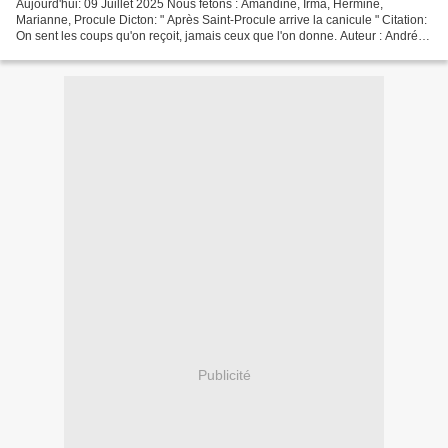
Aujourd'hui: 09 Juillet 2025 Nous fêtons : Amandine, Irma, Hermine,
Marianne, Procule Dicton: " Après Saint-Procule arrive la canicule " Citation:
On sent les coups qu'on reçoit, jamais ceux que l'on donne. Auteur : André
Malraux
Publicité