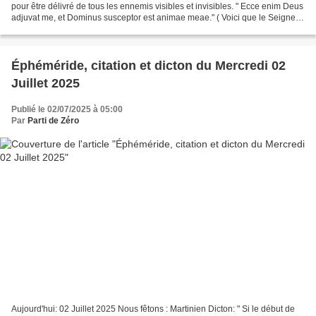
pour être délivré de tous les ennemis visibles et invisibles. " Ecce enim Deus
adjuvat me, et Dominus susceptor est animae meae." ( Voici que le Seigneur
vient à mon secours, le...
Éphéméride, citation et dicton du Mercredi 02
Juillet 2025
Publié le 02/07/2025 à 05:00
Par
Parti de Zéro
Aujourd'hui: 02 Juillet 2025 Nous fêtons : Martinien Dicton: " Si le début de