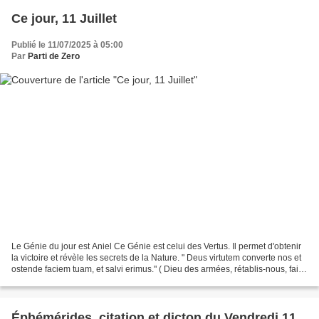
Ce jour, 11 Juillet
Publié le 11/07/2025 à 05:00
Par
Parti de Zero
Le Génie du jour est Aniel Ce Génie est celui des Vertus. Il permet d'obtenir
la victoire et révèle les secrets de la Nature. " Deus virtutem converte nos et
ostende faciem tuam, et salvi erimus." ( Dieu des armées, rétablis-nous, fais
resplendir Ta Face,...
Éphémérides, citation et dicton du Vendredi 11