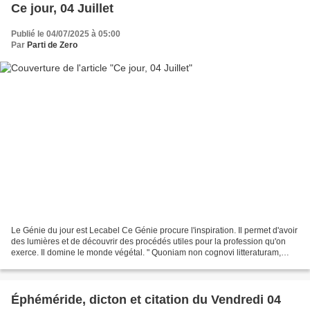
Ce jour, 04 Juillet
Publié le 04/07/2025 à 05:00
Par
Parti de Zero
Le Génie du jour est Lecabel Ce Génie procure l'inspiration. Il permet d'avoir
des lumières et de découvrir des procédés utiles pour la profession qu'on
exerce. Il domine le monde végétal. " Quoniam non cognovi litteraturam,
introibo in potentias Domini,...
Éphéméride, dicton et citation du Vendredi 04