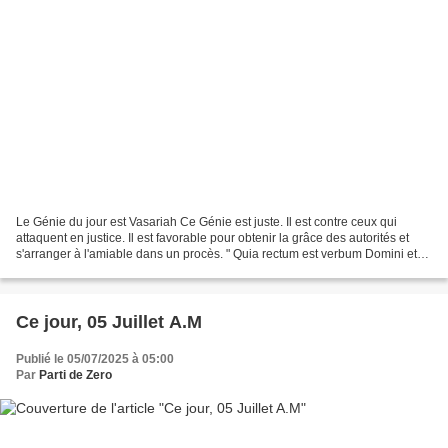
Le Génie du jour est Vasariah Ce Génie est juste. Il est contre ceux qui
attaquent en justice. Il est favorable pour obtenir la grâce des autorités et
s'arranger à l'amiable dans un procès. " Quia rectum est verbum Domini et
omnia opera ejus in fide....
Ce jour, 05 Juillet A.M
Publié le 05/07/2025 à 05:00
Par
Parti de Zero