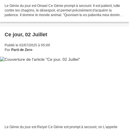
Le Génie du jour est Omael Ce Génie prompt à secourir. Il est patient, lutte
contre les chagrins, le désespoir, et permet précisément d'acquérir la
patience. Il domine le monde animal. "Quoniam tu es patientia mea domine,
domine spes mea a juventute mea."...
Ce jour, 02 Juillet
Publié le 02/07/2025 à 05:00
Par
Parti de Zero
Le Génie du jour est Reiyel Ce Génie est prompt à secourir, on L'appelle