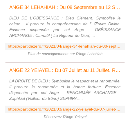
ANGE 34 LEHAHIAH : Du 08 Septembre au 12 Septembre. OBÉISSANCE - Evoluons quotidiennement avec Parti de zéro
DIEU DE L'OBÉISSANCE : Dieu Clément. Symbolise le
calme . Il procure la compréhension de l' Œuvre Divine.
Essence dispensée par cet Ange : OBÉISSANCE
ARCHANGE : Camaël ( La Rigueur de Dieu) ...
https://partidezero.fr/2021/04/ange-34-lehahiah-du-08-septembre-au-12-septembre.jour-1.08-septembre.html
Plus de renseignements sur l'Ange Lehahiah
ANGE 22 YEIAYEL : Du 07 Juillet au 11 Juillet. RENOMMÉE - Evoluons quotidiennement avec Parti de zéro
LA DROITE DE DIEU : Symbolise le respect et la renommée.
Il procure la renommée et la bonne fortune. Essence
dispensée par cet Ange : RENOMMÉE ARCHANGE :
Zaphkiel (Veilleur du trône) SEPHIRA :...
https://partidezero.fr/2021/03/ange-22-yeiayel-du-07-juillet-au-11-juillet.jour-1.07-juillet.html
Découvrez l'Ange Yeiayel