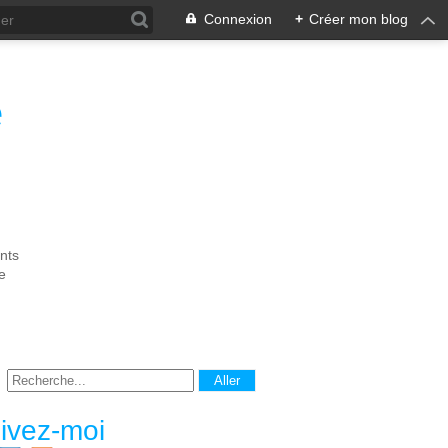
Connexion
+
Créer mon blog
e
nts
e
ivez-moi