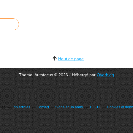
Haut de page
Theme: Autofocus © 2026 - Hébergé par
Overblog
blog
Top articles
Contact
Signaler un abus
C.G.U.
Cookies et don