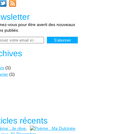
wsletter
ez-vous pour être averti des nouveaux
les publiés.
chives
rs
(1)
vrier
(1)
ticles récents