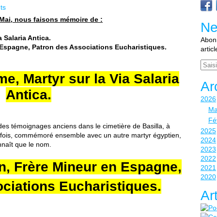
ts
7 Mai, nous faisons mémoire de :
Ne
a Salaria Antica.
Abonn
n Espagne, Patron des Associations Eucharistiques.
artic
Email
e, Martyr sur la Via Salaria
Ar
Antica.
2026
Ma
Fé
 des témoignages anciens dans le cimetière de Basilla, à
2025
 parfois, commémoré ensemble avec un autre martyr égyptien,
2024
nnaît que le nom.
2023
2022
n, Frère Mineur en Espagne,
2021
2020
ciations Eucharistiques.
Ar