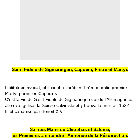
Saint Fidèle de Sigmaringen, Capucin, Prêtre et Martyr.
Instituteur, avocat, philosophe chrétien, Frère et enfin premier
Martyr parmi les Capucins.
C’est la vie de Saint Fidèle de Sigmaringen qui de l’Allemagne est
allé évangéliser la Suisse calviniste et y trouva la mort en 1622.
Il fut canonisé par Benoît XIV.
Saintes Marie de Cléophas et Salomé,
les Premières à entendre l'Annonce de la Résurrection.