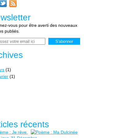
wsletter
ez-vous pour être averti des nouveaux
les publiés.
chives
rs
(1)
vrier
(1)
ticles récents