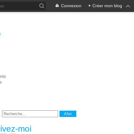
Connexion
+
Créer mon blog
e
nts
e
ivez-moi