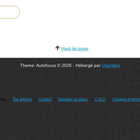
Haut de page
Theme: Autofocus © 2026 - Hébergé par
Overblog
blog
Top articles
Contact
Signaler un abus
C.G.U.
Cookies et don