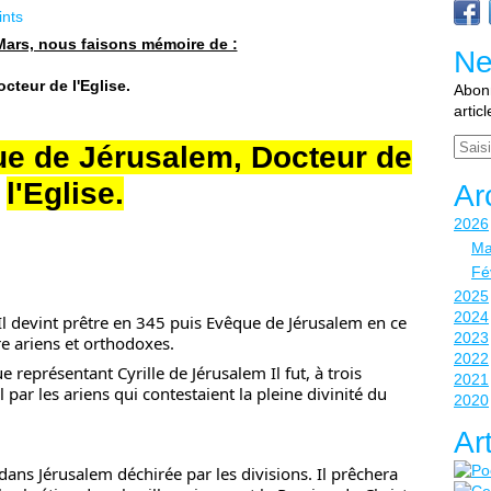
ints
 Mars, nous faisons mémoire de :
Ne
cteur de l'Eglise.
Abonn
artic
Email
que de Jérusalem, Docteur de
l'Eglise.
Ar
2026
Ma
Fé
2025
2024
Il devint prêtre en 345 puis Evêque de Jérusalem en ce
2023
re ariens et orthodoxes.
2022
représentant Cyrille de Jérusalem Il fut, à trois
2021
 par les ariens qui contestaient la pleine divinité du
2020
Ar
 dans Jérusalem déchirée par les divisions. Il prêchera