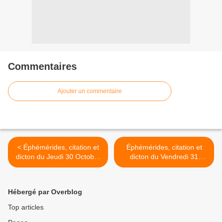
Commentaires
Ajouter un commentaire
< Éphémérides, citation et
Éphémérides, citation et
dicton du Jeudi 30 Octobre
dicton du Vendredi 31
2025 #parti2zero
Octobre 2025 #part2zero
#Ephéméride
#Ephémérides #citation
#dicton >
Hébergé par Overblog
Top articles