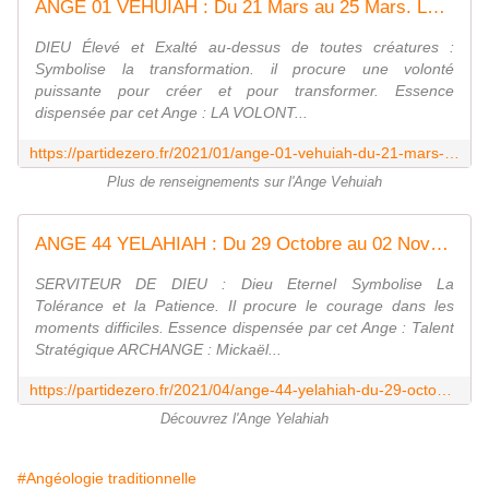
ANGE 01 VEHUIAH : Du 21 Mars au 25 Mars. LA VOLONTE - Evoluons quotidiennement avec Parti de zéro
DIEU Élevé et Exalté au-dessus de toutes créatures :
Symbolise la transformation. il procure une volonté
puissante pour créer et pour transformer. Essence
dispensée par cet Ange : LA VOLONT...
https://partidezero.fr/2021/01/ange-01-vehuiah-du-21-mars-au-25-mars.jour-1.21-mars.html
Plus de renseignements sur l'Ange Vehuiah
ANGE 44 YELAHIAH : Du 29 Octobre au 02 Novembre. TALENT STRATEGIQUE - Evoluons quotidiennement avec Parti de zéro
SERVITEUR DE DIEU : Dieu Eternel Symbolise La
Tolérance et la Patience. Il procure le courage dans les
moments difficiles. Essence dispensée par cet Ange : Talent
Stratégique ARCHANGE : Mickaël...
https://partidezero.fr/2021/04/ange-44-yelahiah-du-29-octobre-au-02-novembre.jour-1.29-octobre.html
Découvrez l'Ange Yelahiah
#Angéologie traditionnelle