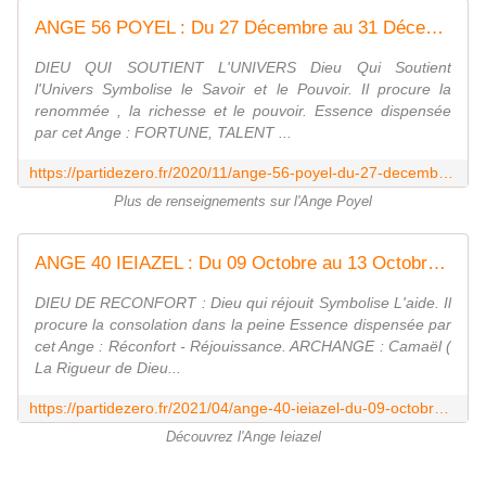
ANGE 56 POYEL : Du 27 Décembre au 31 Décembre. FORTUNE, TALENT. - Evoluons quotidiennement avec Parti de zéro
DIEU QUI SOUTIENT L'UNIVERS Dieu Qui Soutient
l'Univers Symbolise le Savoir et le Pouvoir. Il procure la
renommée , la richesse et le pouvoir. Essence dispensée
par cet Ange : FORTUNE, TALENT ...
https://partidezero.fr/2020/11/ange-56-poyel-du-27-decembre-au-31-decembre.jour-1.27-decembre.html
Plus de renseignements sur l'Ange Poyel
ANGE 40 IEIAZEL : Du 09 Octobre au 13 Octobre. RECONFORT - REJOUISSANCE - Evoluons quotidiennement avec Parti de zéro
DIEU DE RECONFORT : Dieu qui réjouit Symbolise L'aide. Il
procure la consolation dans la peine Essence dispensée par
cet Ange : Réconfort - Réjouissance. ARCHANGE : Camaël (
La Rigueur de Dieu...
https://partidezero.fr/2021/04/ange-40-ieiazel-du-09-octobre-au-13-octobre.jour-1.09-octobre.html
Découvrez l'Ange Ieiazel