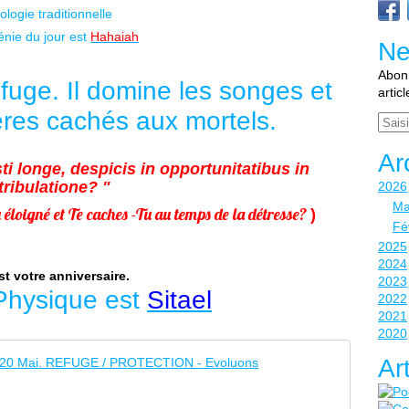
logie traditionnelle
nie du jour est
Hahaiah
Ne
Abonn
efuge. Il domine les songes et
artic
ères cachés aux mortels.
Email
Ar
i longe, despicis in opportunitatibus in
tribulatione? "
2026
Ma
 éloigné et Te caches -Tu au temps de la détresse?
)
Fé
2025
2024
st votre anniversaire.
2023
Physique est
Sitael
2022
2021
2020
ANGE 12
Ar
D