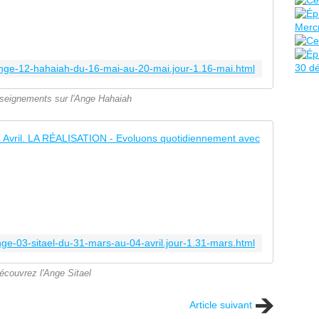
I
E
U
R
E
/ange-12-hahaiah-du-16-mai-au-20-mai.jour-1.16-mai.html
F
U
nseignements sur l'Ange Hahaiah
G
E
:
ANGE 03 
S
y
D
m
I
b
E
o
U
l
Q
i
U
ange-03-sitael-du-31-mars-au-04-avril.jour-1.31-mars.html
s
I
e
É
l
écouvrez l'Ange Sitael
R
a
I
p
Article suivant
G
r