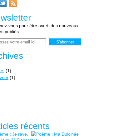
wsletter
ez-vous pour être averti des nouveaux
les publiés.
chives
rs
(1)
vrier
(1)
 : HAHAIAH : Du 16 Mai au 20 Mai. REFUGE / PROTECTION 
ticles récents