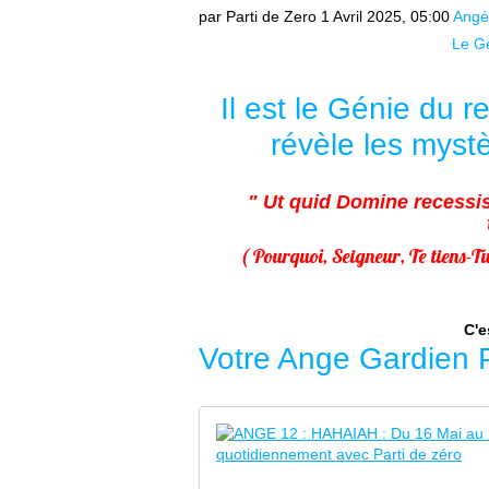
par Parti de Zero
1 Avril 2025, 05:00
Angéo
Le Gé
Il est le Génie du r
révèle les myst
" Ut quid Domine recessist
( Pourquoi, Seigneur, Te tiens-Tu
C'e
Votre Ange Gardien 