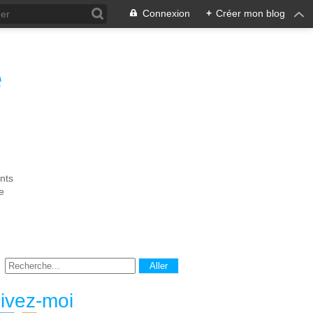
Connexion
+
Créer mon blog
e
nts
e
ivez-moi