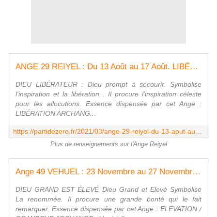
ANGE 29 REIYEL : Du 13 Août au 17 Août. LIBÉRATION - Evoluons quotidiennement avec Parti de zéro
DIEU LIBÉRATEUR : Dieu prompt à secourir. Symbolise
l'inspiration et la libération . Il procure l'inspiration céleste
pour les allocutions. Essence dispensée par cet Ange :
LIBÉRATION ARCHANG...
https://partidezero.fr/2021/03/ange-29-reiyel-du-13-aout-au-17-aout.jour-1.13-aout.html
Plus de renseignements sur l'Ange Reiyel
Ange 49 VEHUEL : 23 Novembre au 27 Novembre . ELEVATION / GRANDEUR - Evoluons quotidiennement avec Parti de zéro
DIEU GRAND EST ÉLEVÉ Dieu Grand et Elevé Symbolise
La renommée. Il procure une grande bonté qui le fait
remarquer. Essence dispensée par cet Ange : ELEVATION /