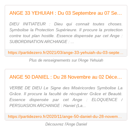
ANGE 33 YEHUIAH : Du 03 Septembre au 07 Septembre. SUBORDINATION - Evoluons quotidiennement avec Parti de zéro
DIEU INITIATEUR : Dieu qui connait toutes choses.
Symbolise la Protection Supérieure. Il procure la protection
contre tout plan hostile. Essence dispensée par cet Ange :
SUBORDINATION ARCHANGE : ...
https://partidezero.fr/2021/03/ange-33-yehuiah-du-03-septembre-au-07-septembre.jour-1.03-septembre.html
Plus de renseignements sur l'Ange Yehuiah
ANGE 50 DANIEL : Du 28 Novembre au 02 Décembre. ELOQUENCE / PERSUASION - Evoluons quotidiennement avec Parti de zéro
VERBE DE DIEU Le Signe des Miséricordes Symbolise La
Grâce. Il procure la faculté de récupérer Grâce et Beauté.
Essence dispensée par cet Ange : ELOQUENCE /
PERSUASION ARCHANGE : Haniel (La...
https://partidezero.fr/2020/11/ange-50-daniel-du-28-novembre-au-02-decembre.jour-1.28-novembre.html
Découvrez l'Ange Daniel