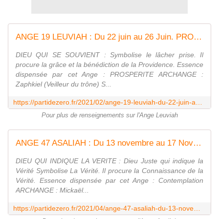
ANGE 19 LEUVIAH : Du 22 juin au 26 Juin. PROSPÉRITÉ - Evoluons quotidiennement avec Parti de zéro
DIEU QUI SE SOUVIENT : Symbolise le lâcher prise. Il
procure la grâce et la bénédiction de la Providence. Essence
dispensée par cet Ange : PROSPERITE ARCHANGE :
Zaphkiel (Veilleur du trône) S...
https://partidezero.fr/2021/02/ange-19-leuviah-du-22-juin-au-26-juin.jour-1.22-juin.html
Pour plus de renseignements sur l'Ange Leuviah
ANGE 47 ASALIAH : Du 13 novembre au 17 Novembre. CONTEMPLATION - Evoluons quotidiennement avec Parti de zéro
DIEU QUI INDIQUE LA VERITE : Dieu Juste qui indique la
Vérité Symbolise La Vérité. Il procure la Connaissance de la
Vérité. Essence dispensée par cet Ange : Contemplation
ARCHANGE : Mickaël...
https://partidezero.fr/2021/04/ange-47-asaliah-du-13-novembre-au-17-novembre.jour-1.13-novembre.html