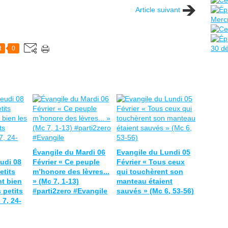
Article suivant
t
0
Évangile du Mardi 06
Evangile du Lundi 05
udi 08
Février « Ce peuple
Février « Tous ceux
etits
m’honore des lèvres...
qui touchèrent son
t bien
» (Mc 7, 1-13)
manteau étaient
 petits
#parti2zero #Evangile
sauvés » (Mc 6, 53-56)
 7, 24-