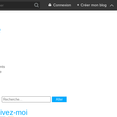
Connexion
+
Créer mon blog
e
nts
e
ivez-moi