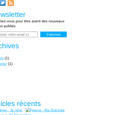
wsletter
ez-vous pour être averti des nouveaux
les publiés.
chives
rs
(1)
vrier
(1)
ticles récents