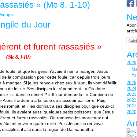
rassasiés » (Mc 8, 1-10)
Evangile
Ne
ngile du Jour
Abonn
artic
Email
rent et furent rassasiés »
Ar
(Mc 8, 1-10)
2026
Ma
de foule, et que les gens n’avaient rien à manger, Jésus
Fé
’ai de la compassion pour cette foule, car depuis trois jours
2025
n à manger. Si je les renvoie chez eux à jeun, ils vont défaillir
2024
nus de loin. » Ses disciples lui répondirent : « Où donc
2023
asier ici, dans le désert ? » Il leur demanda : « Combien de
2022
» Alors il ordonna à la foule de s’asseoir par terre. Puis,
2021
les rompit, et il les donnait à ses disciples pour que ceux-ci
2020
la foule. Ils avaient aussi quelques petits poissons, que Jésus
ngèrent et furent rassasiés. On ramassa les morceaux qui
Ar
 ils étaient environ quatre mille. Puis Jésus les renvoya.
 disciples, il alla dans la région de Dalmanoutha.