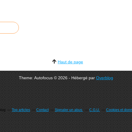
Haut de page
Theme: Autofocus © 2026 - Hébergé par
Overblog
blog
Top articles
Contact
Signaler un abus
C.G.U.
Cookies et don