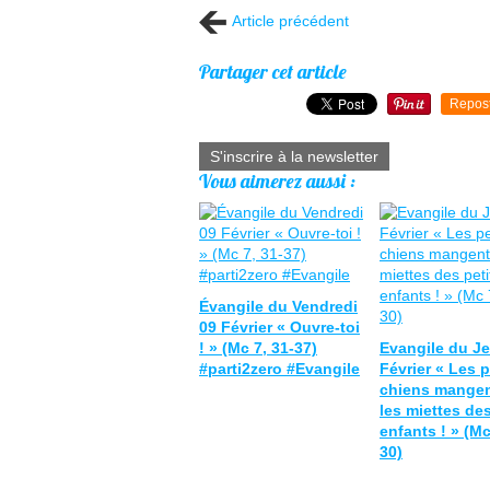
Article précédent
Partager cet article
Repos
S'inscrire à la newsletter
Vous aimerez aussi :
Évangile du Vendredi
09 Février « Ouvre-toi
! » (Mc 7, 31-37)
Evangile du Je
#parti2zero #Evangile
Février « Les p
chiens mangen
les miettes des
enfants ! » (Mc
30)