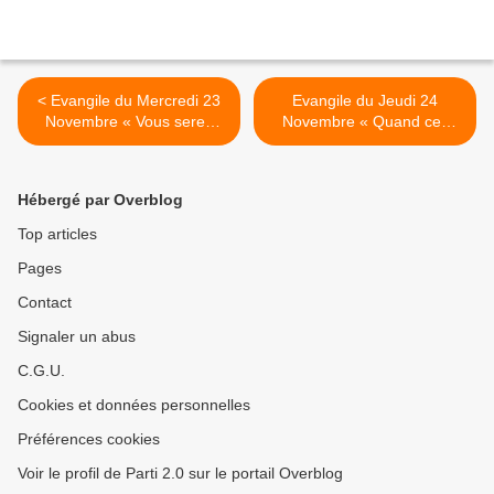
< Evangile du Mercredi 23
Evangile du Jeudi 24
Novembre « Vous serez
Novembre « Quand ces
détestés de tous, à cause
événements
de mon nom » (Lc 21, 12-
commenceront, relevez la
19)
tête » (Lc 21, 20-28) >
Hébergé par Overblog
Top articles
Pages
Contact
Signaler un abus
C.G.U.
Cookies et données personnelles
Préférences cookies
Voir le profil de Parti 2.0 sur le portail Overblog