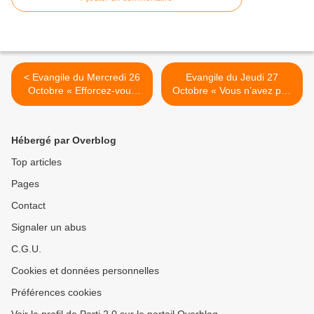
< Evangile du Mercredi 26
Evangile du Jeudi 27
Octobre « Efforcez-vous
Octobre « Vous n’avez pas
d’entrer par la porte étroite
voulu ! » (Lc 13, 31-35) >
» (Lc 13, 22-30)
Hébergé par Overblog
Top articles
Pages
Contact
Signaler un abus
C.G.U.
Cookies et données personnelles
Préférences cookies
Voir le profil de Parti 2.0 sur le portail Overblog