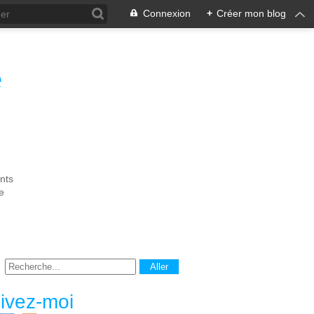
Connexion
+
Créer mon blog
e
nts
e
ivez-moi