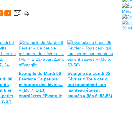
t
0
Évangile du Mardi 06
Evangile du Lundi 05
udi 08
Février « Ce peuple
Février « Tous ceux
etits
m’honore des lèvres...
qui touchèrent son
t bien
» (Mc 7, 1-13)
manteau étaient
 petits
#parti2zero #Evangile
sauvés » (Mc 6, 53-56)
 7, 24-