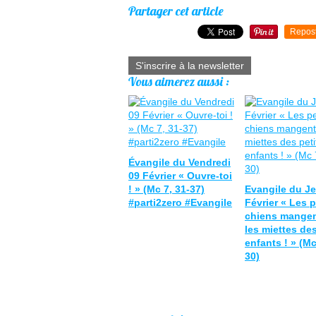
Partager cet article
Repos
S'inscrire à la newsletter
Vous aimerez aussi :
Évangile du Vendredi
09 Février « Ouvre-toi
! » (Mc 7, 31-37)
Evangile du Je
#parti2zero #Evangile
Février « Les p
chiens mangen
les miettes des
enfants ! » (Mc
30)