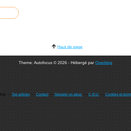
Haut de page
Theme: Autofocus © 2026 - Hébergé par
Overblog
blog
Top articles
Contact
Signaler un abus
C.G.U.
Cookies et don