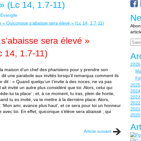
» (Lc 14, 1.7-11)
Evangile
Ne
Abonn
artic
s’abaisse sera élevé »
Email
c 14, 1.7-11)
Ar
2026
 la maison d’un chef des pharisiens pour y prendre son
Ma
s dit une parabole aux invités lorsqu’il remarqua comment ils
Fé
eur dit : « Quand quelqu’un t’invite à des noces, ne va pas
2025
l ait invité un autre plus considéré que toi. Alors, celui qui
2024
‘Cède-lui ta place’ ; et, à ce moment, tu iras, plein de honte,
2023
and tu es invité, va te mettre à la dernière place. Alors,
2022
ra : ‘Mon ami, avance plus haut’, et ce sera pour toi un honneur
2021
e avec toi. En effet, quiconque s’élève sera abaissé ; qui
2020
Ar
Article suivant