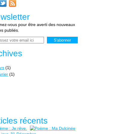
wsletter
ez-vous pour être averti des nouveaux
les publiés.
chives
rs
(1)
vrier
(1)
ticles récents