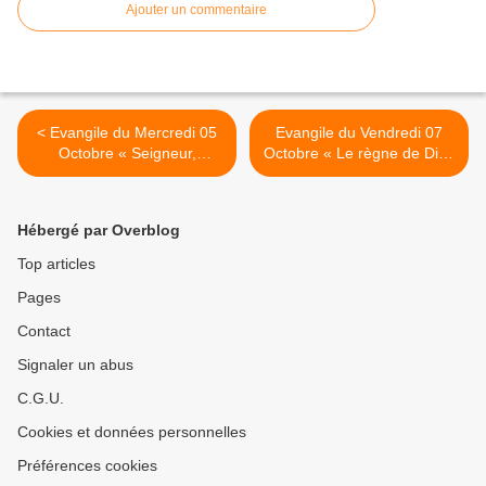
Ajouter un commentaire
< Evangile du Mercredi 05
Evangile du Vendredi 07
Octobre « Seigneur,
Octobre « Le règne de Dieu
apprends-nous à prier » (1)
est venu jusqu’à vous » (Lc
(Lc 11, 1-4)
11, 15-26) >
Hébergé par Overblog
Top articles
Pages
Contact
Signaler un abus
C.G.U.
Cookies et données personnelles
Préférences cookies