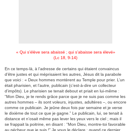
« Qui s’élève sera abaissé ; qui s’abaisse sera élevé»
(Lc 18, 9-14)
En ce temps-là, à l’adresse de certains qui étaient convaincus
d’être justes et qui méprisaient les autres, Jésus dit la parabole
que voici : « Deux hommes montèrent au Temple pour prier. L’un
était pharisien, et l’autre, publicain (c’est-à-dire un collecteur
d’impôts). Le pharisien se tenait debout et priait en lui-même :
“Mon Dieu, je te rends grâce parce que je ne suis pas comme les
autres hommes – ils sont voleurs, injustes, adultères –, ou encore
comme ce publicain. Je jeûne deux fois par semaine et je verse
le dixième de tout ce que je gagne.” Le publicain, lui, se tenait à
distance et n’osait même pas lever les yeux vers le ciel ; mais il
se frappait la poitrine, en disant : “Mon Dieu, montre-toi favorable
au pécheur que je suis !” Je vous le déclare : quand ce dernier