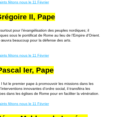
d
7
i
1
c
régoire II, Pape
P
t
r
i
i
o
urtout pour l’évangélisation des peuples nordiques; il
è
n
ques sous le pontificat de Rome au lieu de l’Empire d’Orient.
r
l œuvra beaucoup pour la défense des arts.
d
e
e
a
M
u
a
V
r
é
i
n
Pascal Ier, Pape
e
é
P
r
r
a
 I fut le premier pape à promouvoir les missions dans les
i
b
nterventions innovantes d’ordre social, il transféra les
è
s dans les églises de Rome pour en faciliter la vénération.
l
r
e
e
F
d
r
e
a