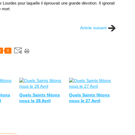
t
 Lourdes pour laquelle il éprouvait une grande dévotion. Il ignorait
e
e
e mort.
R
n
e
i
i
r
Article suivant
n
u
e
n
d
e
e
g
t
0
s
r
C
â
i
c
e
e
u
Ô
x
S
e
e
êtons
Quels Saints fêtons
Quels Saints fêtons
t
i
l
nous le 28 Avril
nous le 27 Avril
R
g
e
n
i
e
n
u
e
r
d
,