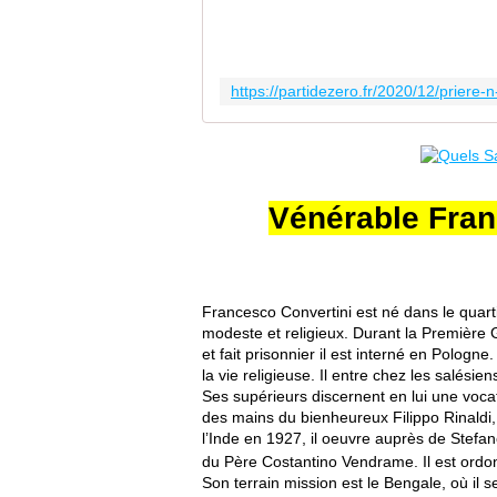
Vénérable Fran
Francesco Convertini est né dans le quarti
modeste et religieux. Durant la
Première 
et fait prisonnier il est interné en
Pologne
.
la
vie religieuse
. Il entre chez les
salésien
Ses supérieurs discernent en lui une voc
des mains du
bienheureux
Filippo Rinaldi
l’
Inde
en
1927
, il oeuvre auprès de
Stefan
du Père Costantino Vendrame. Il est ord
Son terrain mission est le
Bengale
, où il 