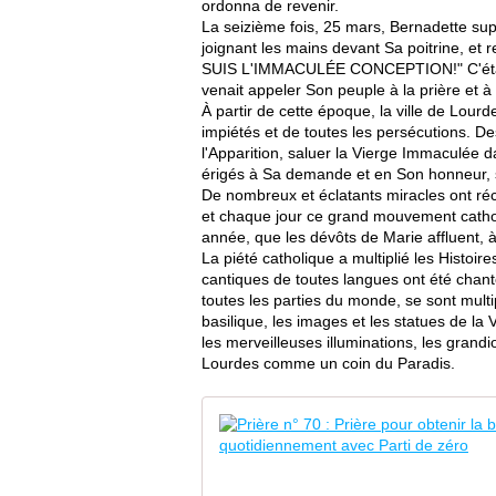
ordonna de revenir.
La seizième fois, 25 mars, Bernadette suppl
joignant les mains devant Sa poitrine, et r
SUIS L'IMMACULÉE CONCEPTION!" C'était la
venait appeler Son peuple à la prière et à
À partir de cette époque, la ville de Lour
impiétés et de toutes les persécutions. D
l'Apparition, saluer la Vierge Immaculée 
érigés à Sa demande et en Son honneur, s
De nombreux et éclatants miracles ont ré
et chaque jour ce grand mouvement catholi
année, que les dévôts de Marie affluent, 
La piété catholique a multiplié les Histoir
cantiques de toutes langues ont été chant
toutes les parties du monde, se sont multi
basilique, les images et les statues de l
les merveilleuses illuminations, les grandi
Lourdes comme un coin du Paradis.