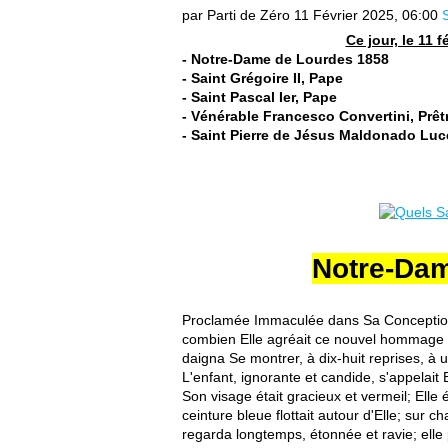
par Parti de Zéro
11 Février 2025, 06:00
Ce jour, le 11 
- Notre-Dame de Lourdes 1858
- Saint Grégoire II, Pape
- Saint Pascal Ier, Pape
- Vénérable Francesco Convertini, Prêt
- Saint Pierre de Jésus Maldonado Lucé
Notre-Dam
Proclamée Immaculée dans Sa Conception,
combien Elle agréait ce nouvel hommage de
daigna Se montrer, à dix-huit reprises, à 
L'enfant, ignorante et candide, s'appelai
Son visage était gracieux et vermeil; Elle 
ceinture bleue flottait autour d'Elle; sur 
regarda longtemps, étonnée et ravie; elle p