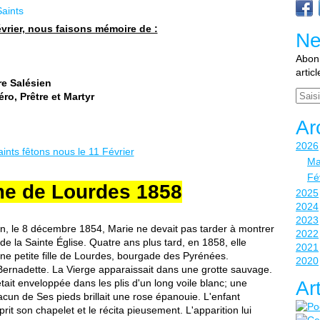
Saints
février, nous faisons mémoire de :
Ne
Abonn
artic
re Salésien
Email
ro, Prêtre et Martyr
Ar
2026
Ma
Fé
e de Lourdes 1858
2025
2024
2023
 le 8 décembre 1854, Marie ne devait pas tarder à montrer
2022
 la Sainte Église. Quatre ans plus tard, en 1858, elle
2021
une petite fille de Lourdes, bourgade des Pyrénées.
2020
t Bernadette. La Vierge apparaissait dans une grotte sauvage.
était enveloppée dans les plis d'un long voile blanc; une
Ar
chacun de Ses pieds brillait une rose épanouie. L'enfant
rit son chapelet et le récita pieusement. L'apparition lui