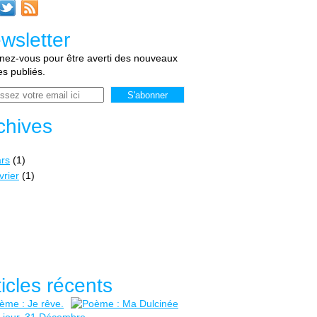
wsletter
ez-vous pour être averti des nouveaux
les publiés.
chives
rs
(1)
vrier
(1)
ticles récents