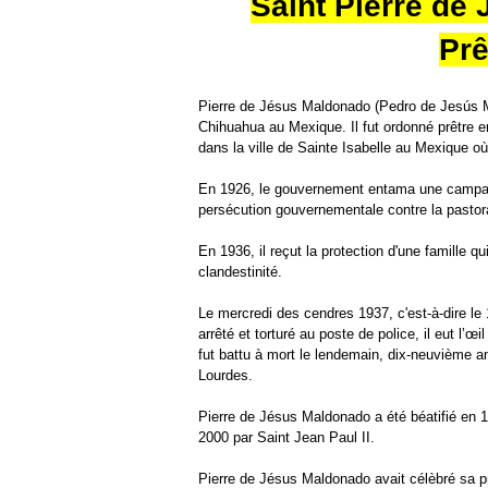
Saint Pierre de
Prê
Pierre de Jésus Maldonado (Pedro de Jesús M
Chihuahua au Mexique. Il fut ordonné prêtre e
dans la ville de Sainte Isabelle au Mexique où i
En 1926, le gouvernement entama une campa
persécution gouvernementale contre la pastora
En 1936, il reçut la protection d'une famille qu
clandestinité.
Le mercredi des cendres 1937, c'est-à-dire le 1
arrêté et torturé au poste de police, il eut l’
fut battu à mort le lendemain, dix-neuvième 
Lourdes.
Pierre de Jésus Maldonado a été béatifié en 
2000 par Saint Jean Paul II.
Pierre de Jésus Maldonado avait célèbré sa pr