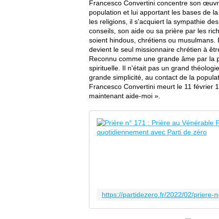
Francesco Convertini concentre son œuvre a
population et lui apportant les bases de l
les religions, il s'acquiert la sympathie d
conseils, son aide ou sa
prière
par les ric
soient
hindous
,
chrétiens
ou
musulmans
.
devient le seul missionnaire chrétien à ê
Reconnu comme une
grande âme
par la 
spirituelle. Il n'était pas un grand théol
grande simplicité, au contact de la populati
Francesco Convertini meurt le
11 février
1
maintenant aide-moi »
.