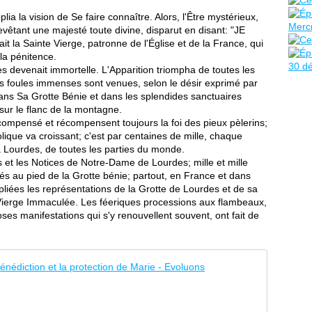
ia la vision de Se faire connaître. Alors, l'Être mystérieux,
evêtant une majesté toute divine, disparut en disant: "JE
 Sainte Vierge, patronne de l'Église et de la France, qui
 la pénitence.
des devenait immortelle. L'Apparition triompha de toutes les
es foules immenses sont venues, selon le désir exprimé par
dans Sa Grotte Bénie et dans les splendides sanctuaires
ur le flanc de la montagne.
compensé et récompensent toujours la foi des pieux pèlerins;
que va croissant; c'est par centaines de mille, chaque
à Lourdes, de toutes les parties du monde.
es et les Notices de Notre-Dame de Lourdes; mille et mille
és au pied de la Grotte bénie; partout, en France et dans
pliées les représentations de la Grotte de Lourdes et de sa
a Vierge Immaculée. Les féeriques processions aux flambeaux,
oses manifestations qui s'y renouvellent souvent, ont fait de
Prière n
P
r