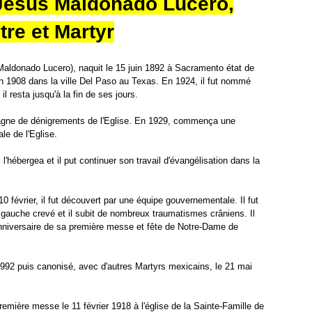
 Jésus Maldonado Lucéro,
p
n
r
c
tre et Martyr
o
e
t
s
e
c
aldonado Lucero), naquit le 15 juin 1892 à Sacramento état de
c
o
n 1908 dans la ville Del Paso au Texas. En 1924, il fut nommé
t
C
l resta jusqu'à la fin de ses jours.
i
o
o
n
gne de dénigrements de l'Eglise. En 1929, commença une
n
v
le de l'Eglise.
à
e
M
r
i l'hébergea et il put continuer son travail d'évangélisation dans la
a
t
r
i
i
0 février, il fut découvert par une équipe gouvernementale. Il fut
n
e
œil gauche crevé et il subit de nombreux traumatismes crâniens. Il
i
anniversaire de sa première messe et fête de Notre-Dame de
:
P
A
o
u
u
1992 puis canonisé, avec d'autres Martyrs mexicains, le 21 mai
g
r
u
o
s
b
emière messe le 11 février 1918 à l'église de la Sainte-Famille de
t