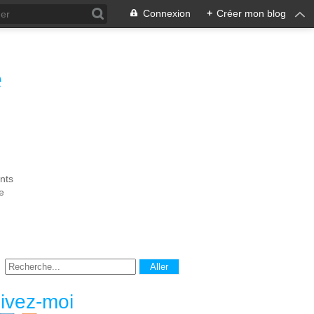
Connexion
+
Créer mon blog
e
nts
e
ivez-moi