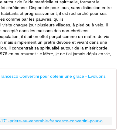
n
utour de l'aide matérielle et spirituelle, formant la
i
a
foi chrétienne
. Disponible pour tous, sans distinction entre
r
es habitants et progressivement, il est recherché pour ses
l
hes comme par les pauvres, qu'ils
 Il visite chaque jour plusieurs villages, à pied ou à vélo. Il
a
tre accepté dans les maisons des non-chrétiens
.
p
population, il était en effet perçut comme un maître de vie
r
ogien mais simplement un
prêtre
dévoué et vivant dans une
o
on. Il concentrait sa spiritualité autour de la miséricorde.
t
976
en murmurant :
« Mère, je ne t’ai jamais déplu en vie,
e
c
t
i
Prière n
o
n
P
e
r
t
i
l
è
a
r
b
e
https://partidezero.fr/2022/02/priere-n-171-priere-au-venerable-francesco-convertini-pour-obtenir-une-grace.html
é
N
n
°
é
1