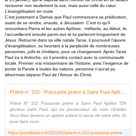
recouvrer non seulement la vue, mais aussi celle du cœur.
L’évangélisation en route
C’est justement à Damas que Paul commencera sa prédication,
avant de se rendre, ensuite, à Jérusalem. C’est ici qu’il
rencontrera Pierre et les autres Apôtres : méfiants, au début, ils
l’accueilleront ensuite parmi eux et lui parleront longuement de
Jésus. Retourné dans sa ville natale Tarse, il poursuivit l’œuvre
d’évangélisation, se heurtant à la perplexité de nombreuses
personnes, juifs et chrétiens, pour ce changement. Après Tarse
Paul ira à Antioche, où il prendra contact avec la communauté
locale. Premier vrai missionnaire de l’histoire, avec l’exigence de
porter la Parole à toutes les nations, personne n’aurait pu
désormais séparer Paul de l’Amour du Christ.
Prière n° 152 : Puissante prière à Saint Paul Apôtre - Evoluons quotidiennement avec Parti de zéro
Prière N° 152 Puissante prière à Saint Paul Apôtre "Oh
glorieux saint Paul, qui en persécuteur du nom chrétien
Vous êtes devenu un apôtre ardent à cause de votre zèle. Et
pour faire conn...
https://partidezero.fr/2022/01/priere-n-152-puissante-priere-a-saint-paul-apotre.html