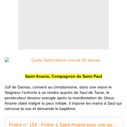
Saint Ananie, Compagnon de Saint Paul
Juif de Damas, converti au christianisme, dans une vision le
Seigneur l’exhorte à se rendre auprès de Saul de Tarse, le
persécuteur devenu aveugle après la manifestation de Jésus.
Ananie obéit malgré la peur initiale, il impose les mains à Saul qui
retrouve la vue et demande le baptême.
Prière n° 154 : Prière à Saint Ananie pour une guérison intérieure - Evoluons quotidiennement avec Parti de zéro