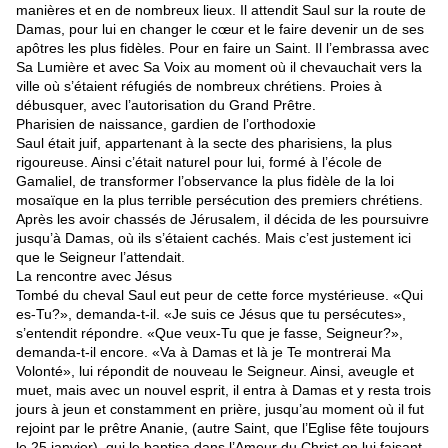
manières et en de nombreux lieux. Il attendit Saul sur la route de
Damas, pour lui en changer le cœur et le faire devenir un de ses
apôtres les plus fidèles. Pour en faire un Saint. Il l’embrassa avec
Sa Lumière et avec Sa Voix au moment où il chevauchait vers la
ville où s’étaient réfugiés de nombreux chrétiens. Proies à
débusquer, avec l’autorisation du Grand Prêtre.
Pharisien de naissance, gardien de l’orthodoxie
Saul était juif, appartenant à la secte des pharisiens, la plus
rigoureuse. Ainsi c’était naturel pour lui, formé à l’école de
Gamaliel, de transformer l’observance la plus fidèle de la loi
mosaïque en la plus terrible persécution des premiers chrétiens.
Après les avoir chassés de Jérusalem, il décida de les poursuivre
jusqu’à Damas, où ils s’étaient cachés. Mais c’est justement ici
que le Seigneur l’attendait.
La rencontre avec Jésus
Tombé du cheval Saul eut peur de cette force mystérieuse. «Qui
es-Tu?», demanda-t-il. «Je suis ce Jésus que tu persécutes»,
s’entendit répondre. «Que veux-Tu que je fasse, Seigneur?»,
demanda-t-il encore. «Va à Damas et là je Te montrerai Ma
Volonté», lui répondit de nouveau le Seigneur. Ainsi, aveugle et
muet, mais avec un nouvel esprit, il entra à Damas et y resta trois
jours à jeun et constamment en prière, jusqu’au moment où il fut
rejoint par le prêtre Ananie, (autre Saint, que l’Eglise fête toujours
le 25 janvier), qui le baptisa dans l’Amour du Christ en lui faisant