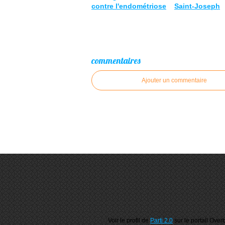
contre l'endométriose
Saint-Joseph
commentaires
Ajouter un commentaire
Voir le profil de
Parti 2.0
sur le portail Over