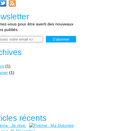
wsletter
ez-vous pour être averti des nouveaux
les publiés.
chives
rs
(1)
vrier
(1)
ticles récents