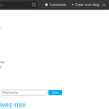
Connexion
+
Créer mon blog
e
nts
e
ivez-moi