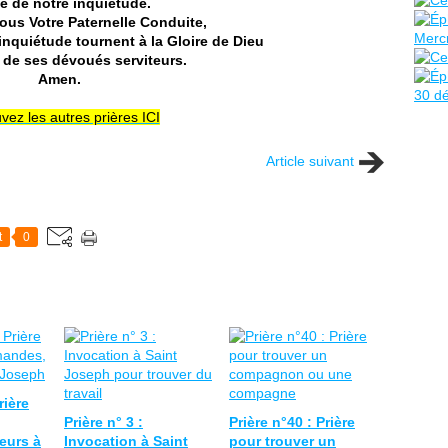
e de notre inquiétude.
sous Votre Paternelle Conduite,
inquiétude tournent à la Gloire de Dieu
n de ses dévoués serviteurs.
Amen.
vez les autres prières ICI
Article suivant
t
0
rière
Prière n° 3 :
Prière n°40 : Prière
eurs à
Invocation à Saint
pour trouver un