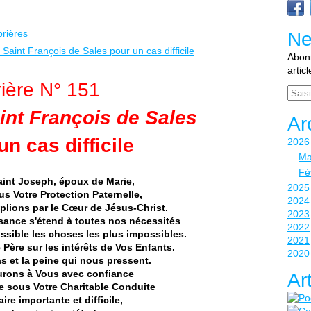
prières
Ne
Abonn
artic
rière N° 151
Email
int François de Sales
Ar
un cas difficile
2026
Ma
Fé
aint Joseph,
époux de Marie,
2025
s Votre Protection Paternelle,
2024
lions par le Cœur de Jésus-Christ.
2023
sance s'étend à toutes nos nécessités
2022
ossible les choses les plus impossibles.
2021
Père sur les intérêts de Vos Enfants.
2020
s et la peine qui nous pressent.
rons à Vous avec confiance
Ar
e sous Votre Charitable Conduite
aire importante et difficile,