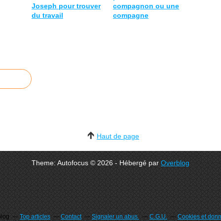
Joseph pour trouver
compagnon ou une
du travail
compagne
Haut de page
Theme: Autofocus © 2026 - Hébergé par
Overblog
blog
Top articles
Contact
Signaler un abus
C.G.U.
Cookies et don