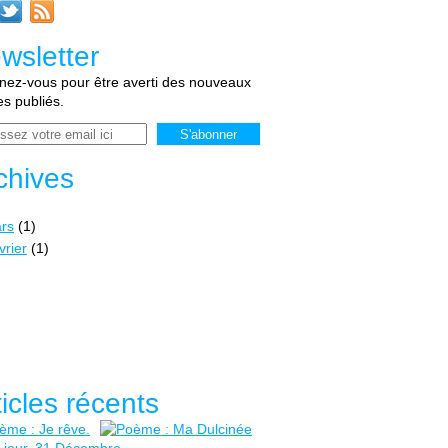
wsletter
ez-vous pour être averti des nouveaux
les publiés.
chives
rs
(1)
vrier
(1)
ticles récents