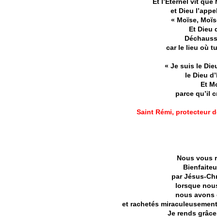
Et l’Éternel vit que
et Dieu l’appe
« Moïse, Moïse
Et Dieu 
Déchausse
car le lieu où t
« Je suis le Di
le Dieu d’
Et M
parce qu’il c
Saint Rémi, protecteur d
Nous vous r
Bienfaiteu
par Jésus-Chri
lorsque nous
nous avons é
et rachetés miraculeusement 
Je rends grâce