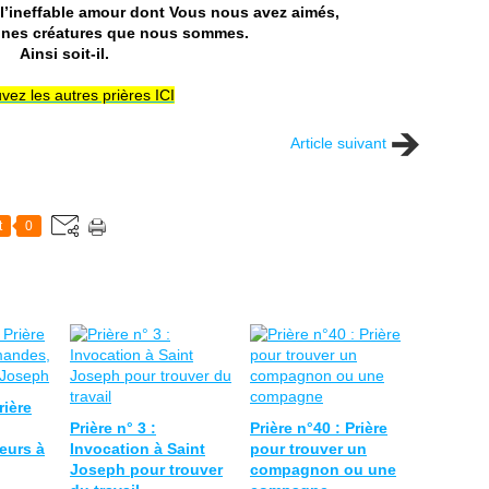
 l’ineffable amour dont Vous nous avez aimés,
ignes créatures que nous sommes.
Ainsi soit-il.
vez les autres prières ICI
Article suivant
t
0
rière
Prière n° 3 :
Prière n°40 : Prière
eurs à
Invocation à Saint
pour trouver un
Joseph pour trouver
compagnon ou une