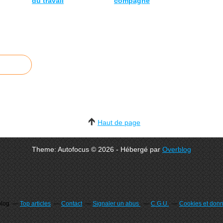
du travail
compagne
Haut de page
Theme: Autofocus © 2026 - Hébergé par
Overblog
blog
Top articles
Contact
Signaler un abus
C.G.U.
Cookies et don