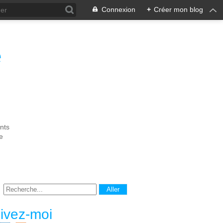
Connexion
+
Créer mon blog
e
nts
e
ivez-moi