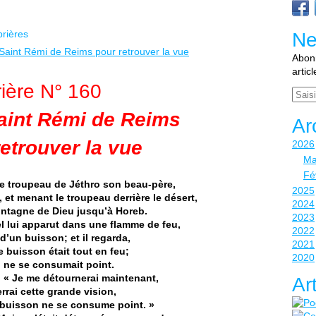
prières
Ne
Abonn
artic
rière N° 160
Email
Saint Rémi de Reims
Ar
etrouver la vue
2026
Ma
Fé
 le troupeau de Jéthro son beau-père,
2025
 et menant le troupeau derrière le désert,
2024
montagne de Dieu
jusqu’à
Horeb.
2023
el lui apparut dans une flamme de feu,
2022
d’un buisson; et il regarda,
2021
le buisson était tout en feu;
2020
l ne se consumait point.
: « Je me détournerai maintenant,
Ar
errai cette grande vision,
 buisson ne se consume point. »