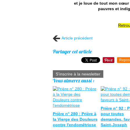
et je loue de tout mon cœur
pauvres et ind
Retrou
Article précédent
Partager cet article
Repos
S'inscrire à la newsletter
Vous aimerez aussi :
Prière n° 92 : P
Prière n° 280 : Prière à
pour toutes
la Vierge des Douleurs
demandes, fav
contre l'endométriose
Saint-Joseph