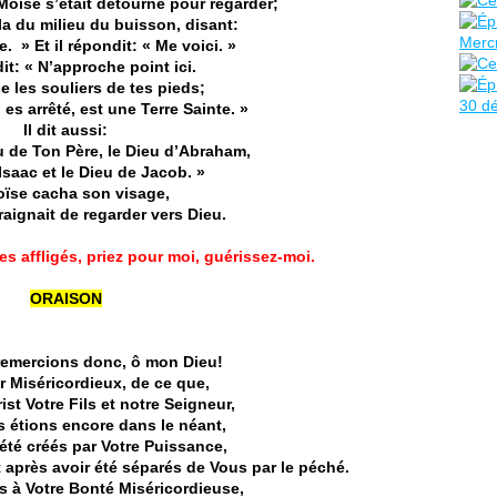
 Moise s’était détourné pour regarder;
la du milieu du buisson, disant:
. » Et il répondit: « Me voici. »
dit: « N’approche point ici.
 les souliers de tes pieds;
u es arrêté, est une Terre Sainte. »
Il dit aussi:
eu de Ton Père, le Dieu d’Abraham,
Isaac et le Dieu de Jacob. »
oïse cacha son visage,
raignait de regarder vers Dieu.
es affligés, priez pour moi, guérissez-moi.
ORAISON
emercions donc, ô mon Dieu!
r Miséricordieux, de ce que,
st Votre Fils et notre Seigneur,
 étions encore dans le néant,
té créés par Votre Puissance,
après avoir été séparés de Vous par le péché.
s à Votre Bonté Miséricordieuse,