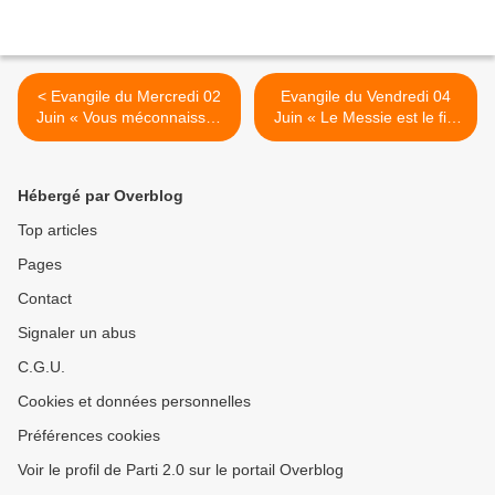
< Evangile du Mercredi 02
Evangile du Vendredi 04
Juin « Vous méconnaissez
Juin « Le Messie est le fils
les Écritures et la puissance
de David ? » (Mc 12, 35-37)
de Dieu » (Mc 12, 18-27)
#parti2zero #evangile >
#parti2zero #evangile
Hébergé par Overblog
Top articles
Pages
Contact
Signaler un abus
C.G.U.
Cookies et données personnelles
Préférences cookies
Voir le profil de Parti 2.0 sur le portail Overblog