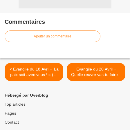
Commentaires
Ajouter un commentaire
< Evangile du 18 Avril « La
Evangile du 20 Avril «
paix soit avec vous ! » (Lc
Quelle œuvre vas-tu faire ?
24, 35-48) #parti2zero
» (Jn 6, 30-35)#parti2zero
#evangile
#evangile >
Hébergé par Overblog
Top articles
Pages
Contact