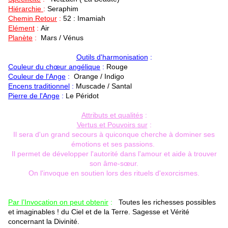
Hiérarchie
:
Seraphim
Chemin Retour
:
52 : Imamiah
Elément
:
Air
Planète
:
Mars / Vénus
Outils d'harmonisation
:
Couleur du chœur angélique
:
Rouge
Couleur de l'Ange
:
Orange / Indigo
Encens traditionnel
:
Muscade / Santal
Pierre de l'Ange
:
Le Péridot
Attributs et qualités
:
Vertus et Pouvoirs sur
:
Il sera d'un grand secours à quiconque cherche à dominer ses
émotions et ses passions.
Il permet de développer l'autorité dans l'amour et aide à trouver
son âme-sœur.
On l'invoque en soutien lors des rituels d'exorcismes.
Par l’Invocation on peut obtenir
:
Toutes les richesses possibles
et imaginables ! du Ciel et de la Terre. Sagesse et Vérité
concernant la Divinité.