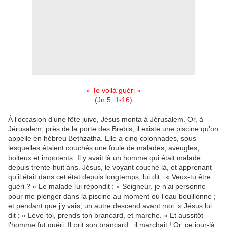
« Te voilà guéri »
(Jn 5, 1-16)
À l’occasion d’une fête juive, Jésus monta à Jérusalem. Or, à
Jérusalem, près de la porte des Brebis, il existe une piscine qu’on
appelle en hébreu Bethzatha. Elle a cinq colonnades, sous
lesquelles étaient couchés une foule de malades, aveugles,
boiteux et impotents. Il y avait là un homme qui était malade
depuis trente-huit ans. Jésus, le voyant couché là, et apprenant
qu’il était dans cet état depuis longtemps, lui dit : « Veux-tu être
guéri ? » Le malade lui répondit : « Seigneur, je n’ai personne
pour me plonger dans la piscine au moment où l’eau bouillonne ;
et pendant que j’y vais, un autre descend avant moi. » Jésus lui
dit : « Lève-toi, prends ton brancard, et marche. » Et aussitôt
l’homme fut guéri. Il prit son brancard : il marchait ! Or, ce jour-là