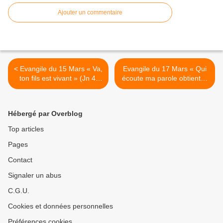
Ajouter un commentaire
< Evangile du 15 Mars « Va,
Evangile du 17 Mars « Qui
ton fils est vivant » (Jn 4,
écoute ma parole obtient la
43-54) #parti2zero
vie éternelle » (Jn 5, 17-30)
#evangile
#parti2zero #evangile >
Hébergé par Overblog
Top articles
Pages
Contact
Signaler un abus
C.G.U.
Cookies et données personnelles
Préférences cookies