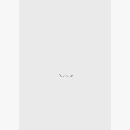
Publicité