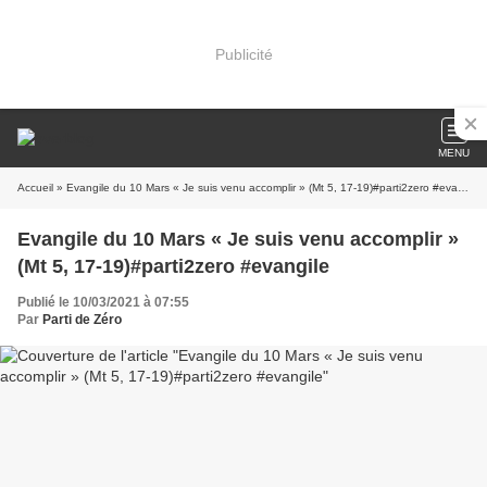
Publicité
MENU
Accueil
» Evangile du 10 Mars « Je suis venu accomplir » (Mt 5, 17-19)#parti2zero #evangile
Evangile du 10 Mars « Je suis venu accomplir »
(Mt 5, 17-19)#parti2zero #evangile
Publié le 10/03/2021 à 07:55
Par
Parti de Zéro